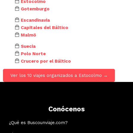
Estocolmo
Gotemburgo
Escandinavia
Capitales del Báltico
Malmö
Suecia
Polo Norte
Crucero por el Báltico
Ver los 10 viajes organizados a Estocolmo →
Conócenos
¿Qué es Buscounviaje.com?