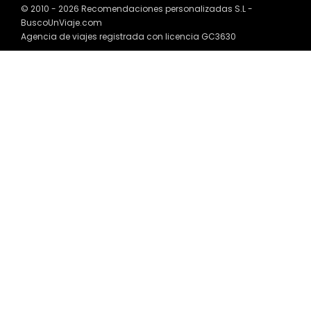
© 2010 - 2026 Recomendaciones personalizadas S.L -
BuscoUnViaje.com
Agencia de viajes registrada con licencia GC3630