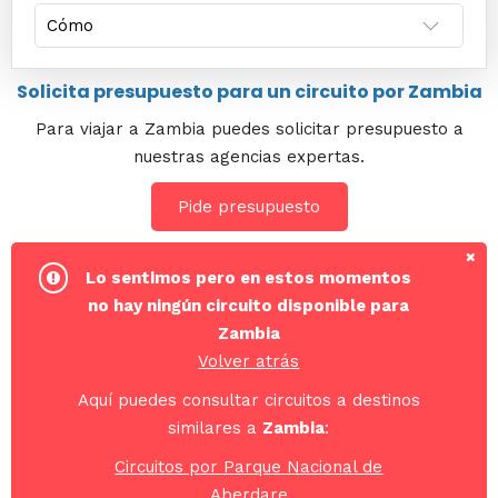
Solicita presupuesto para un circuito por Zambia
Para viajar a Zambia puedes solicitar presupuesto a
nuestras agencias expertas.
Pide presupuesto
Lo sentimos pero en estos momentos
no hay ningún circuito disponible para
Zambia
Volver atrás
Aquí puedes consultar circuitos a destinos
similares a
Zambia
:
Circuitos por Parque Nacional de
Aberdare