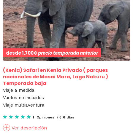
desde
1.700€
precio temporada anterior
(Kenia)
Safari en Kenia Privado ( parques
nacionales de Masai Mara, Lago Nakuru )
Temporada baja
Viaje a medida
Vuelos no incluidos
Viaje multiaventura
1 Opiniones
6 días
Ver descripción