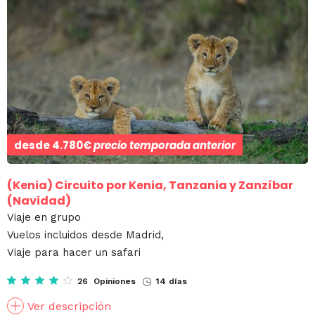
desde
4.780€
precio temporada anterior
(Kenia)
Circuito por Kenia, Tanzania y Zanzíbar
(Navidad)
Viaje en grupo
Vuelos incluidos desde Madrid,
Viaje para hacer un safari
26 Opiniones
14 días
Ver descripción