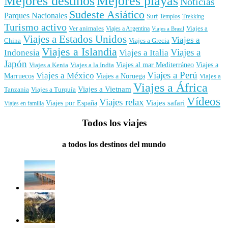
Mejores destinos
Mejores playas
Noticias
Sudeste Asiático
Parques Nacionales
Surf
Templos
Trekking
Turismo activo
Ver animales
Viajes a
Viajes a Argentina
Viajes a Brasil
Viajes a Estados Unidos
Viajes a
China
Viajes a Grecia
Viajes a Islandia
Viajes a
Indonesia
Viajes a Italia
Japón
Viajes al mar Mediterráneo
Viajes a
Viajes a Kenia
Viajes a la India
Viajes a Perú
Viajes a México
Marruecos
Viajes a Noruega
Viajes a
Viajes a África
Viajes a Vietnam
Tanzania
Viajes a Turquía
Vídeos
Viajes relax
Viajes por España
Viajes safari
Viajes en familia
Todos los viajes
a todos los destinos del mundo