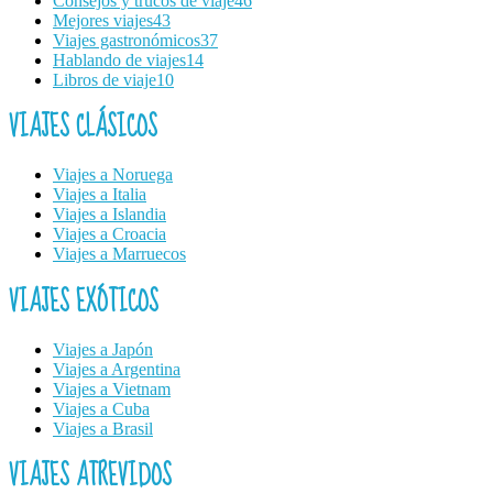
Consejos y trucos de viaje
46
Mejores viajes
43
Viajes gastronómicos
37
Hablando de viajes
14
Libros de viaje
10
VIAJES CLÁSICOS
Viajes a Noruega
Viajes a Italia
Viajes a Islandia
Viajes a Croacia
Viajes a Marruecos
VIAJES EXÓTICOS
Viajes a Japón
Viajes a Argentina
Viajes a Vietnam
Viajes a Cuba
Viajes a Brasil
VIAJES ATREVIDOS