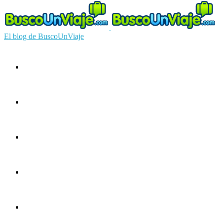
El blog de BuscoUnViaje
Circuitos
Ofertas
Guías
Europa
América