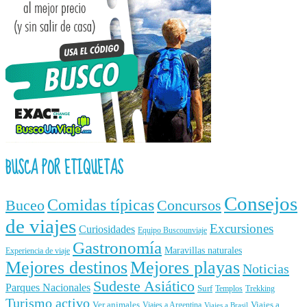
BUSCA POR ETIQUETAS
Consejos
Comidas típicas
Buceo
Concursos
de viajes
Excursiones
Curiosidades
Equipo Buscounviaje
Gastronomía
Maravillas naturales
Experiencia de viaje
Mejores destinos
Mejores playas
Noticias
Sudeste Asiático
Parques Nacionales
Surf
Templos
Trekking
Turismo activo
Ver animales
Viajes a
Viajes a Argentina
Viajes a Brasil