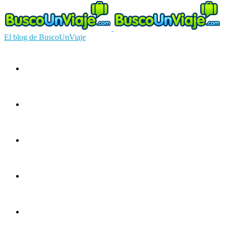
El blog de BuscoUnViaje
Circuitos
Ofertas
Guías
Europa
América