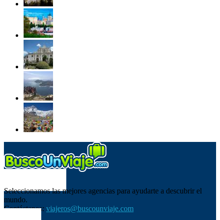
SOBRE NOSOTROS
Seleccionamos las mejores agencias para ayudarte a descubrir el
mundo.
Contáctanos:
viajeros@buscounviaje.com
SÍGUENOS