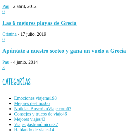
Pau
-
2 abril, 2012
0
Las 6 mejores playas de Grecia
Cristina
-
17 julio, 2019
0
Apúntate a nuestro sorteo y gana un vuelo a Grecia
Pau
-
4 junio, 2014
3
CATEGORÍAS
Emociones viajeras
198
Mejores destinos
66
Noticias BuscoUnViaje.com
63
Consejos y trucos de viaje
46
Mejores viajes
43
Viajes gastronómicos
37
Hablando de viajes
14