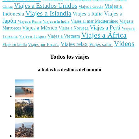
Viajes a Estados Unidos
Viajes a
China
Viajes a Grecia
Viajes a Islandia
Viajes a
Indonesia
Viajes a Italia
Japón
Viajes al mar Mediterráneo
Viajes a
Viajes a Kenia
Viajes a la India
Viajes a Perú
Viajes a México
Marruecos
Viajes a Noruega
Viajes a
Viajes a África
Viajes a Vietnam
Tanzania
Viajes a Turquía
Vídeos
Viajes relax
Viajes por España
Viajes safari
Viajes en familia
Todos los viajes
a todos los destinos del mundo