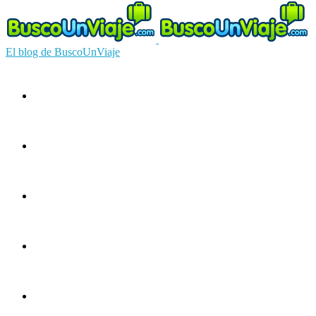
El blog de BuscoUnViaje
Circuitos
Ofertas
Guías
Europa
América