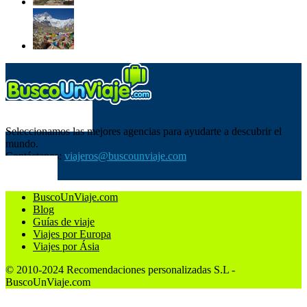
SOBRE NOSOTROS
Seleccionamos las mejores agencias para ayudarte a descubrir el
mundo.
Contáctanos:
viajeros@buscounviaje.com
SÍGUENOS
BuscoUnViaje.com
Blog
Guías de viaje
Viajes por Europa
Viajes por Ásia
© 2010-2024 Recomendaciones personalizadas S.L -
BuscoUnViaje.com