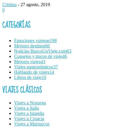
Cristina
-
27 agosto, 2019
0
CATEGORÍAS
Emociones viajeras
198
Mejores destinos
66
Noticias BuscoUnViaje.com
63
Consejos y trucos de viaje
46
Mejores viajes
43
Viajes gastronómicos
37
Hablando de viajes
14
Libros de viaje
10
VIAJES CLÁSICOS
Viajes a Noruega
Viajes a Italia
Viajes a Islandia
Viajes a Croacia
Viajes a Marruecos