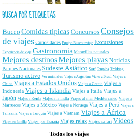
BUSCA POR ETIQUETAS
Consejos
Comidas típicas
Buceo
Concursos
de viajes
Excursiones
Curiosidades
Equipo Buscounviaje
Gastronomía
Maravillas naturales
Experiencia de viaje
Mejores destinos
Mejores playas
Noticias
Sudeste Asiático
Parques Nacionales
Surf
Templos
Trekking
Turismo activo
Ver animales
Viajes a
Viajes a Argentina
Viajes a Brasil
Viajes a Estados Unidos
Viajes a
China
Viajes a Grecia
Viajes a Islandia
Viajes a
Indonesia
Viajes a Italia
Japón
Viajes al mar Mediterráneo
Viajes a
Viajes a Kenia
Viajes a la India
Viajes a Perú
Viajes a México
Marruecos
Viajes a Noruega
Viajes a
Viajes a África
Viajes a Vietnam
Tanzania
Viajes a Turquía
Vídeos
Viajes relax
Viajes por España
Viajes safari
Viajes en familia
Todos los viajes