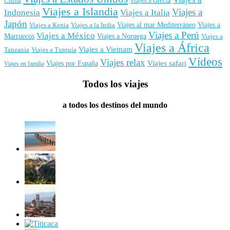
China
Viajes a Grecia
Viajes a Islandia
Viajes a
Indonesia
Viajes a Italia
Japón
Viajes al mar Mediterráneo
Viajes a
Viajes a Kenia
Viajes a la India
Viajes a Perú
Viajes a México
Marruecos
Viajes a Noruega
Viajes a
Viajes a África
Viajes a Vietnam
Tanzania
Viajes a Turquía
Vídeos
Viajes relax
Viajes por España
Viajes safari
Viajes en familia
Todos los viajes
a todos los destinos del mundo