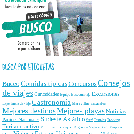
BUSCA POR ETIQUETAS
Consejos
Comidas típicas
Buceo
Concursos
de viajes
Excursiones
Curiosidades
Equipo Buscounviaje
Gastronomía
Maravillas naturales
Experiencia de viaje
Mejores destinos
Mejores playas
Noticias
Sudeste Asiático
Parques Nacionales
Surf
Templos
Trekking
Turismo activo
Ver animales
Viajes a
Viajes a Argentina
Viajes a Brasil
Viajes a Estados Unidos
Viajes a