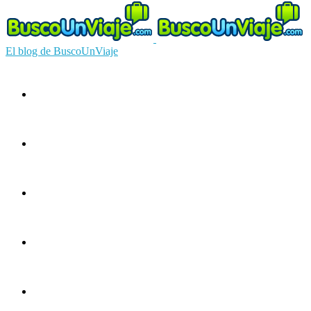
El blog de BuscoUnViaje
Circuitos
Ofertas
Guías
Europa
América