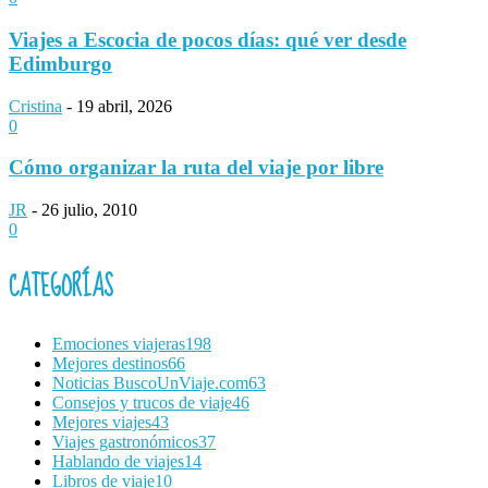
Viajes a Escocia de pocos días: qué ver desde
Edimburgo
Cristina
-
19 abril, 2026
0
Cómo organizar la ruta del viaje por libre
JR
-
26 julio, 2010
0
CATEGORÍAS
Emociones viajeras
198
Mejores destinos
66
Noticias BuscoUnViaje.com
63
Consejos y trucos de viaje
46
Mejores viajes
43
Viajes gastronómicos
37
Hablando de viajes
14
Libros de viaje
10