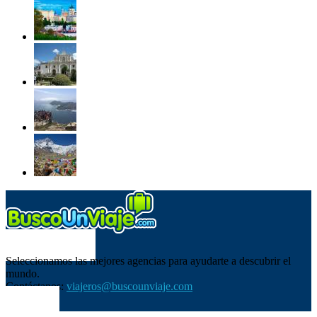
SOBRE NOSOTROS
Seleccionamos las mejores agencias para ayudarte a descubrir el
mundo.
Contáctanos:
viajeros@buscounviaje.com
SÍGUENOS