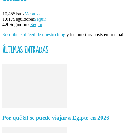
10,455
Fans
Me gusta
1,017
Seguidores
Seguir
420
Seguidores
Seguir
Suscríbete al feed de nuestro blog
y lee nuestros posts en tu email.
ÚLTIMAS ENTRADAS
Por qué SÍ se puede viajar a Egipto en 2026