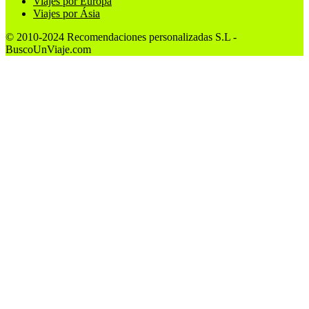
Viajes por Europa
Viajes por Ásia
© 2010-2024 Recomendaciones personalizadas S.L -
BuscoUnViaje.com