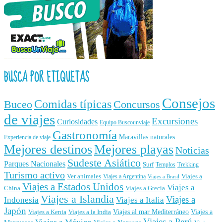
BUSCA POR ETIQUETAS
Consejos
Comidas típicas
Buceo
Concursos
de viajes
Excursiones
Curiosidades
Equipo Buscounviaje
Gastronomía
Maravillas naturales
Experiencia de viaje
Mejores destinos
Mejores playas
Noticias
Sudeste Asiático
Parques Nacionales
Surf
Templos
Trekking
Turismo activo
Ver animales
Viajes a
Viajes a Argentina
Viajes a Brasil
Viajes a Estados Unidos
Viajes a
China
Viajes a Grecia
Viajes a Islandia
Viajes a
Indonesia
Viajes a Italia
Japón
Viajes al mar Mediterráneo
Viajes a
Viajes a Kenia
Viajes a la India
Viajes a Perú