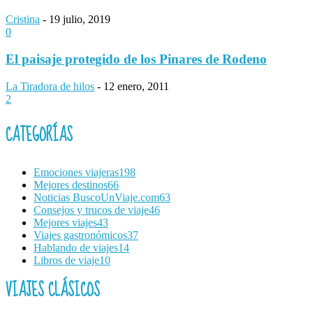
Cristina
-
19 julio, 2019
0
El paisaje protegido de los Pinares de Rodeno
La Tiradora de hilos
-
12 enero, 2011
2
CATEGORÍAS
Emociones viajeras
198
Mejores destinos
66
Noticias BuscoUnViaje.com
63
Consejos y trucos de viaje
46
Mejores viajes
43
Viajes gastronómicos
37
Hablando de viajes
14
Libros de viaje
10
VIAJES CLÁSICOS