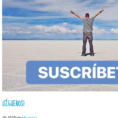
¡SÍGUENOS!
10,455
Fans
Me gusta