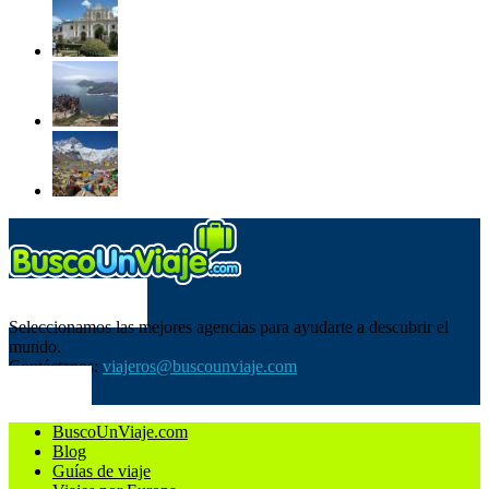
SOBRE NOSOTROS
Seleccionamos las mejores agencias para ayudarte a descubrir el
mundo.
Contáctanos:
viajeros@buscounviaje.com
SÍGUENOS
BuscoUnViaje.com
Blog
Guías de viaje