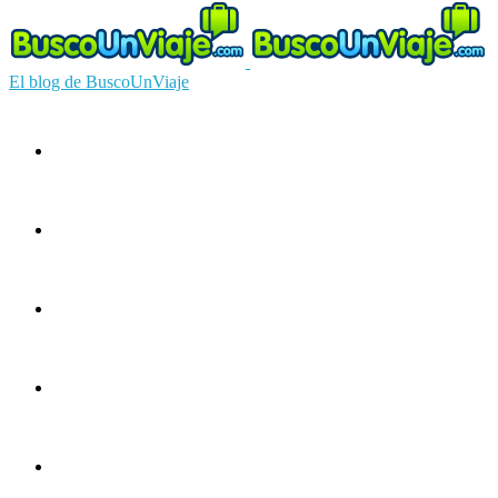
El blog de BuscoUnViaje
Circuitos
Ofertas
Guías
Europa
América