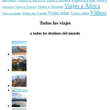
Viajes a México
Marruecos
Viajes a Noruega
Viajes a
Viajes a África
Viajes a Vietnam
Tanzania
Viajes a Turquía
Vídeos
Viajes relax
Viajes por España
Viajes safari
Viajes en familia
Todos los viajes
a todos los destinos del mundo