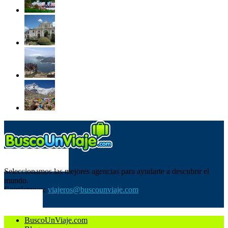
SOBRE NOSOTROS
Seleccionamos las mejores agencias para ayudarte a descubrir el
mundo.
Contáctanos:
viajeros@buscounviaje.com
SÍGUENOS
BuscoUnViaje.com