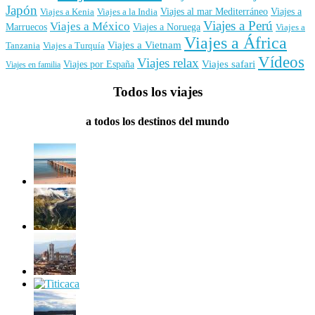
Japón
Viajes al mar Mediterráneo
Viajes a
Viajes a Kenia
Viajes a la India
Viajes a Perú
Viajes a México
Marruecos
Viajes a Noruega
Viajes a
Viajes a África
Viajes a Vietnam
Tanzania
Viajes a Turquía
Vídeos
Viajes relax
Viajes por España
Viajes safari
Viajes en familia
Todos los viajes
a todos los destinos del mundo