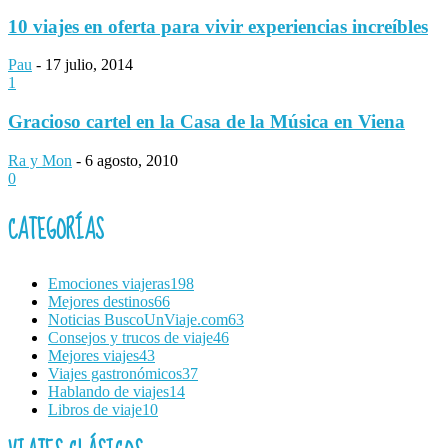
10 viajes en oferta para vivir experiencias increíbles
Pau
-
17 julio, 2014
1
Gracioso cartel en la Casa de la Música en Viena
Ra y Mon
-
6 agosto, 2010
0
CATEGORÍAS
Emociones viajeras
198
Mejores destinos
66
Noticias BuscoUnViaje.com
63
Consejos y trucos de viaje
46
Mejores viajes
43
Viajes gastronómicos
37
Hablando de viajes
14
Libros de viaje
10