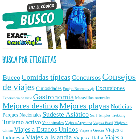
BUSCA POR ETIQUETAS
Consejos
Comidas típicas
Buceo
Concursos
de viajes
Excursiones
Curiosidades
Equipo Buscounviaje
Gastronomía
Maravillas naturales
Experiencia de viaje
Mejores destinos
Mejores playas
Noticias
Sudeste Asiático
Parques Nacionales
Surf
Templos
Trekking
Turismo activo
Ver animales
Viajes a
Viajes a Argentina
Viajes a Brasil
Viajes a Estados Unidos
Viajes a
China
Viajes a Grecia
Viajes a Islandia
Viajes a
Indonesia
Viajes a Italia