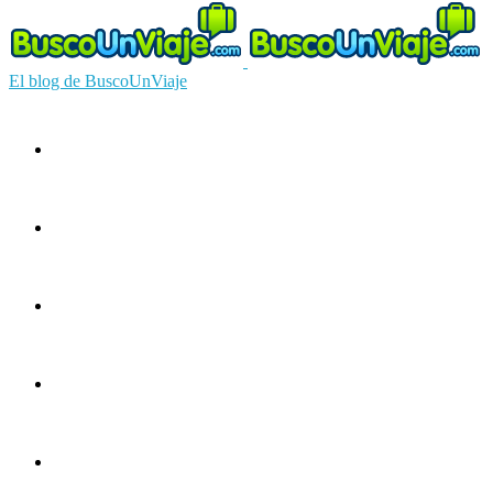
El blog de BuscoUnViaje
Circuitos
Ofertas
Guías
Europa
América