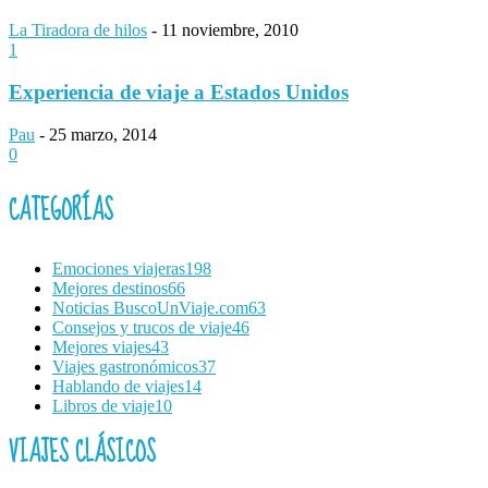
La Tiradora de hilos
-
11 noviembre, 2010
1
Experiencia de viaje a Estados Unidos
Pau
-
25 marzo, 2014
0
CATEGORÍAS
Emociones viajeras
198
Mejores destinos
66
Noticias BuscoUnViaje.com
63
Consejos y trucos de viaje
46
Mejores viajes
43
Viajes gastronómicos
37
Hablando de viajes
14
Libros de viaje
10
VIAJES CLÁSICOS