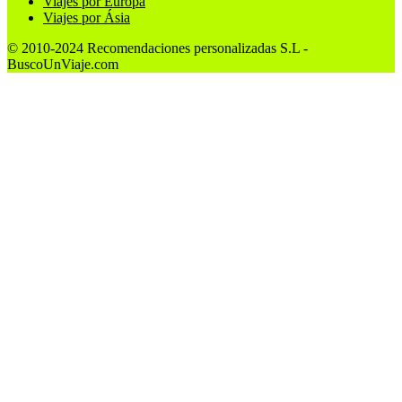
Viajes por Europa
Viajes por Ásia
© 2010-2024 Recomendaciones personalizadas S.L -
BuscoUnViaje.com