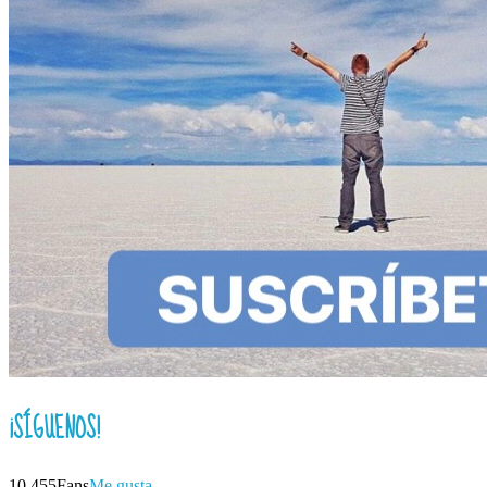
¡SÍGUENOS!
10,455
Fans
Me gusta