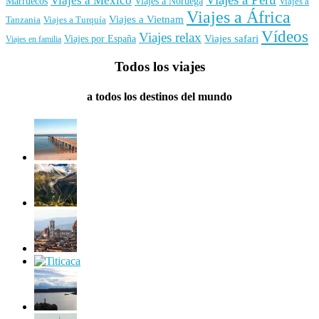
Viajes a México
Marruecos
Viajes a Noruega
Viajes a
Viajes a África
Viajes a Vietnam
Tanzania
Viajes a Turquía
Vídeos
Viajes relax
Viajes por España
Viajes safari
Viajes en familia
Todos los viajes
a todos los destinos del mundo