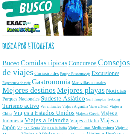
BUSCA POR ETIQUETAS
Consejos
Comidas típicas
Buceo
Concursos
de viajes
Excursiones
Curiosidades
Equipo Buscounviaje
Gastronomía
Maravillas naturales
Experiencia de viaje
Mejores destinos
Mejores playas
Noticias
Sudeste Asiático
Parques Nacionales
Surf
Templos
Trekking
Turismo activo
Ver animales
Viajes a
Viajes a Argentina
Viajes a Brasil
Viajes a Estados Unidos
Viajes a
China
Viajes a Grecia
Viajes a Islandia
Viajes a
Indonesia
Viajes a Italia
Japón
Viajes al mar Mediterráneo
Viajes a
Viajes a Kenia
Viajes a la India
Viajes a Perú