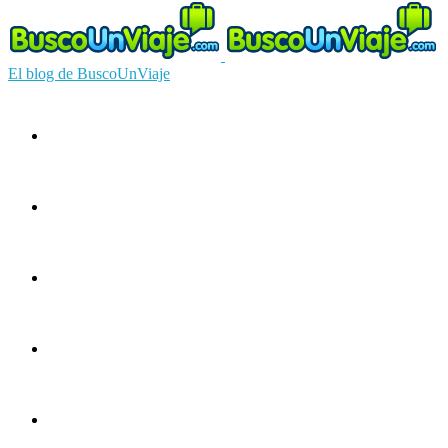
El blog de BuscoUnViaje
Circuitos
Ofertas
Guías
Europa
América