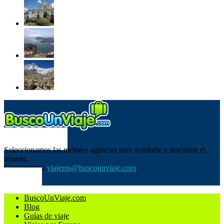
SOBRE NOSOTROS
Seleccionamos las mejores agencias para ayudarte a descubrir el
mundo.
Contáctanos:
viajeros@buscounviaje.com
SÍGUENOS
BuscoUnViaje.com
Blog
Guías de viaje