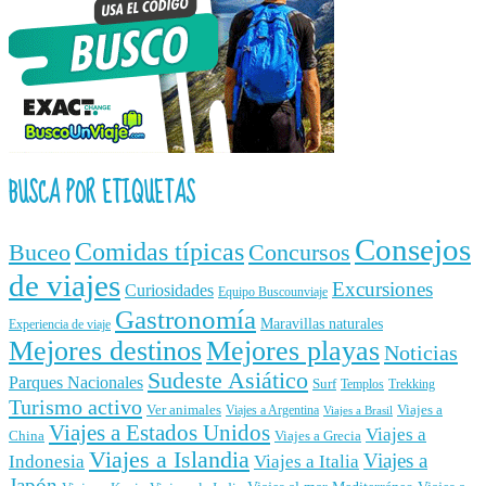
BUSCA POR ETIQUETAS
Consejos
Comidas típicas
Buceo
Concursos
de viajes
Excursiones
Curiosidades
Equipo Buscounviaje
Gastronomía
Maravillas naturales
Experiencia de viaje
Mejores destinos
Mejores playas
Noticias
Sudeste Asiático
Parques Nacionales
Surf
Templos
Trekking
Turismo activo
Ver animales
Viajes a
Viajes a Argentina
Viajes a Brasil
Viajes a Estados Unidos
Viajes a
China
Viajes a Grecia
Viajes a Islandia
Viajes a
Indonesia
Viajes a Italia
Japón