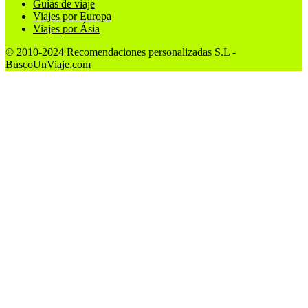
Guías de viaje
Viajes por Europa
Viajes por Ásia
© 2010-2024 Recomendaciones personalizadas S.L -
BuscoUnViaje.com