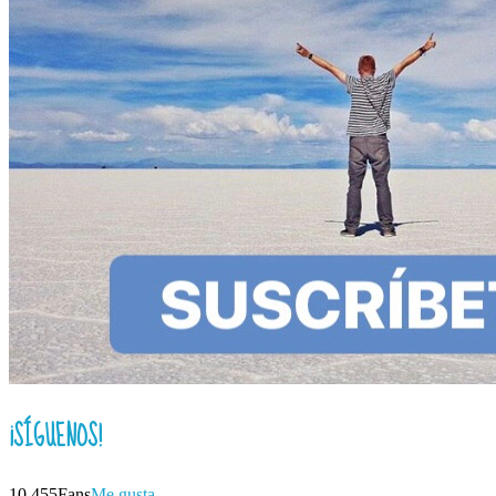
¡SÍGUENOS!
10,455
Fans
Me gusta