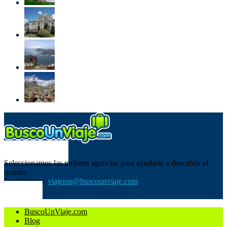
SOBRE NOSOTROS
Seleccionamos las mejores agencias para ayudarte a descubrir el
mundo.
Contáctanos:
viajeros@buscounviaje.com
SÍGUENOS
BuscoUnViaje.com
Blog