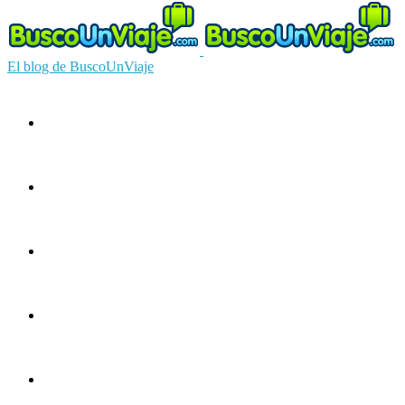
El blog de BuscoUnViaje
Circuitos
Ofertas
Guías
Europa
América