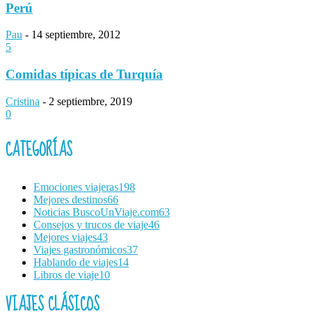
Perú
Pau
-
14 septiembre, 2012
5
Comidas típicas de Turquía
Cristina
-
2 septiembre, 2019
0
CATEGORÍAS
Emociones viajeras
198
Mejores destinos
66
Noticias BuscoUnViaje.com
63
Consejos y trucos de viaje
46
Mejores viajes
43
Viajes gastronómicos
37
Hablando de viajes
14
Libros de viaje
10
VIAJES CLÁSICOS