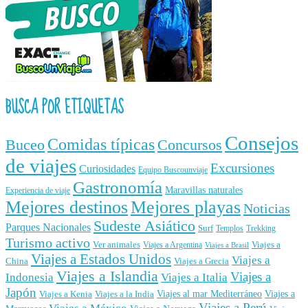
BUSCA POR ETIQUETAS
Consejos
Comidas típicas
Buceo
Concursos
de viajes
Excursiones
Curiosidades
Equipo Buscounviaje
Gastronomía
Maravillas naturales
Experiencia de viaje
Mejores destinos
Mejores playas
Noticias
Sudeste Asiático
Parques Nacionales
Surf
Templos
Trekking
Turismo activo
Ver animales
Viajes a
Viajes a Argentina
Viajes a Brasil
Viajes a Estados Unidos
Viajes a
China
Viajes a Grecia
Viajes a Islandia
Viajes a
Indonesia
Viajes a Italia
Japón
Viajes al mar Mediterráneo
Viajes a
Viajes a Kenia
Viajes a la India
Viajes a Perú