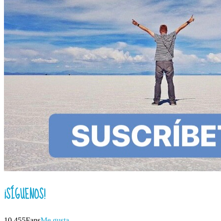
¡SÍGUENOS!
10,455
Fans
Me gusta