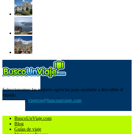
SOBRE NOSOTROS
Seleccionamos las mejores agencias para ayudarte a descubrir el
mundo.
Contáctanos:
viajeros@buscounviaje.com
SÍGUENOS
BuscoUnViaje.com
Blog
Guías de viaje