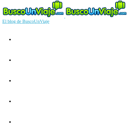
El blog de BuscoUnViaje
Circuitos
Ofertas
Guías
Europa
América