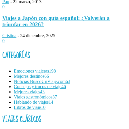
Pau
-
22 marzo, 2013
0
Viajes a Japón con guía español: ¿Volverán a
triunfar en 2026?
Cristina
-
24 diciembre, 2025
0
CATEGORÍAS
Emociones viajeras
198
Mejores destinos
66
Noticias BuscoUnViaje.com
63
Consejos y trucos de viaje
46
Mejores viajes
43
Viajes gastronómicos
37
Hablando de viajes
14
Libros de viaje
10
VIAJES CLÁSICOS