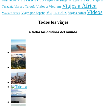
Viajes a México
Marruecos
Viajes a Noruega
Viajes a
Viajes a África
Viajes a Vietnam
Tanzania
Viajes a Turquía
Vídeos
Viajes relax
Viajes por España
Viajes safari
Viajes en familia
Todos los viajes
a todos los destinos del mundo