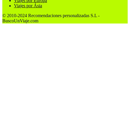
Viajes por Europa
Viajes por Ásia
© 2010-2024 Recomendaciones personalizadas S.L -
BuscoUnViaje.com