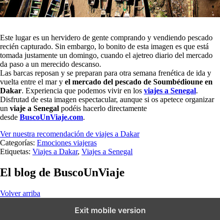
Este lugar es un hervidero de gente comprando y vendiendo pescado
recién capturado. Sin embargo, lo bonito de esta imagen es que está
tomada justamente un domingo, cuando el ajetreo diario del mercado
da paso a un merecido descanso.
Las barcas reposan y se preparan para otra semana frenética de ida y
vuelta entre el mar y
el mercado del pescado de Soumbédioune en
Dakar
. Experiencia que podemos vivir en los
viajes a Senegal
.
Disfrutad de esta imagen espectacular, aunque si os apetece organizar
un
viaje a Senegal
podéis hacerlo directamente
desde
BuscoUnViaje.com
.
Ver nuestra recomendación de viajes a Dakar
Categorías:
Emociones viajeras
Etiquetas:
Viajes a Dakar
,
Viajes a Senegal
El blog de BuscoUnViaje
Volver arriba
Exit mobile version