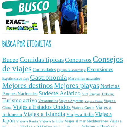
BUSCA POR ETIQUETAS
Consejos
Comidas típicas
Buceo
Concursos
de viajes
Excursiones
Curiosidades
Equipo Buscounviaje
Gastronomía
Maravillas naturales
Experiencia de viaje
Mejores destinos
Mejores playas
Noticias
Sudeste Asiático
Parques Nacionales
Surf
Templos
Trekking
Turismo activo
Ver animales
Viajes a
Viajes a Argentina
Viajes a Brasil
Viajes a Estados Unidos
Viajes a
China
Viajes a Grecia
Viajes a Islandia
Viajes a
Indonesia
Viajes a Italia
Japón
Viajes al mar Mediterráneo
Viajes a
Viajes a Kenia
Viajes a la India
Viajes a Perú