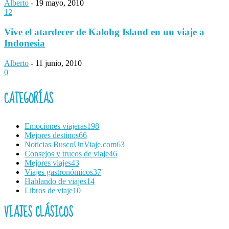
Alberto
-
19 mayo, 2010
12
Vive el atardecer de Kalohg Island en un viaje a
Indonesia
Alberto
-
11 junio, 2010
0
CATEGORÍAS
Emociones viajeras
198
Mejores destinos
66
Noticias BuscoUnViaje.com
63
Consejos y trucos de viaje
46
Mejores viajes
43
Viajes gastronómicos
37
Hablando de viajes
14
Libros de viaje
10
VIAJES CLÁSICOS