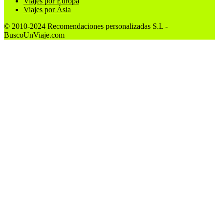
Viajes por Europa
Viajes por Ásia
© 2010-2024 Recomendaciones personalizadas S.L -
BuscoUnViaje.com