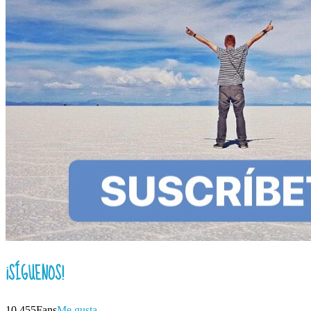
¡SÍGUENOS!
10,455
Fans
Me gusta