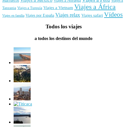
Viajes a México
Marruecos
Viajes a Noruega
Viajes a
Viajes a África
Viajes a Vietnam
Tanzania
Viajes a Turquía
Vídeos
Viajes relax
Viajes por España
Viajes safari
Viajes en familia
Todos los viajes
a todos los destinos del mundo