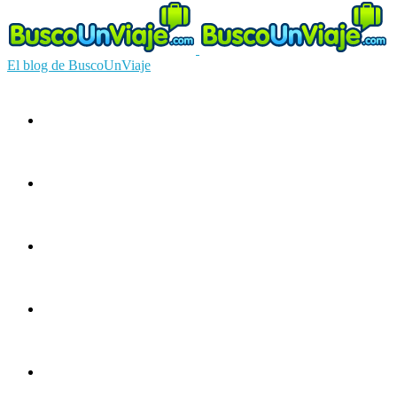
El blog de BuscoUnViaje
Circuitos
Ofertas
Guías
Europa
América