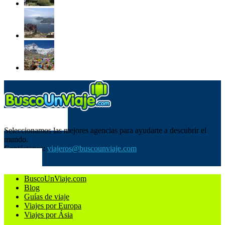
SOBRE NOSOTROS
Seleccionamos las mejores agencias para ayudarte a descubrir el
mundo.
Contáctanos:
viajeros@buscounviaje.com
SÍGUENOS
BuscoUnViaje.com
Blog
Guías de viaje
Viajes por Europa
Viajes por Ásia