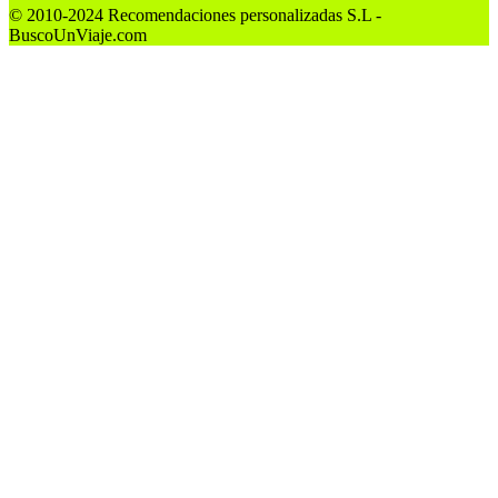
© 2010-2024 Recomendaciones personalizadas S.L -
BuscoUnViaje.com