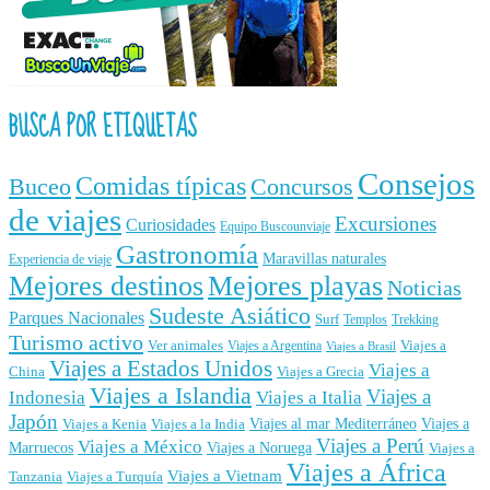
BUSCA POR ETIQUETAS
Consejos
Comidas típicas
Buceo
Concursos
de viajes
Excursiones
Curiosidades
Equipo Buscounviaje
Gastronomía
Maravillas naturales
Experiencia de viaje
Mejores destinos
Mejores playas
Noticias
Sudeste Asiático
Parques Nacionales
Surf
Templos
Trekking
Turismo activo
Ver animales
Viajes a
Viajes a Argentina
Viajes a Brasil
Viajes a Estados Unidos
Viajes a
China
Viajes a Grecia
Viajes a Islandia
Viajes a
Indonesia
Viajes a Italia
Japón
Viajes al mar Mediterráneo
Viajes a
Viajes a Kenia
Viajes a la India
Viajes a Perú
Viajes a México
Marruecos
Viajes a Noruega
Viajes a
Viajes a África
Viajes a Vietnam
Tanzania
Viajes a Turquía