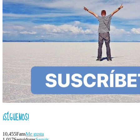
¡SÍGUENOS!
10,455
Fans
Me gusta
1,017
Seguidores
Seguir