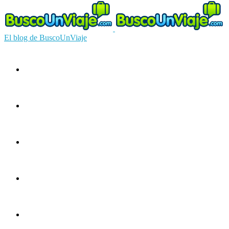
El blog de BuscoUnViaje
Circuitos
Ofertas
Guías
Europa
América