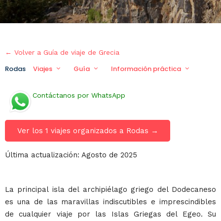
← Volver a Guía de viaje de Grecia
Rodas
Viajes
Guía
Información práctica
Viaje
Contáctanos por WhatsApp
Ver los 1 viajes organizados a Rodas →
Última actualización: Agosto de 2025
La principal isla del archipiélago griego del Dodecaneso
es una de las maravillas indiscutibles e imprescindibles
de cualquier viaje por las Islas Griegas del Egeo. Su