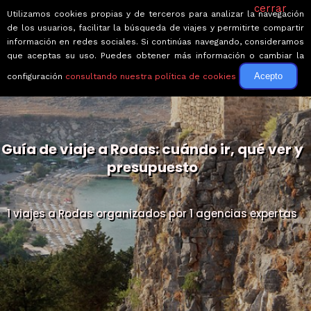
cerrar
Utilizamos cookies propias y de terceros para analizar la navegación
de los usuarios, facilitar la búsqueda de viajes y permitirte compartir
información en redes sociales. Si continúas navegando, consideramos
que aceptas su uso. Puedes obtener más información o cambiar la
Acepto
configuración
consultando nuestra política de cookies
Guía de viaje a Rodas: cuándo ir, qué ver y
presupuesto
1 viajes a Rodas organizados por 1 agencias expertas