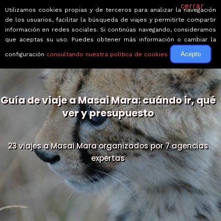
cerrar
Utilizamos cookies propias y de terceros para analizar la navegación
de los usuarios, facilitar la búsqueda de viajes y permitirte compartir
información en redes sociales. Si continúas navegando, consideramos
que aceptas su uso. Puedes obtener más información o cambiar la
Acepto
configuración
consultando nuestra política de cookies
Guía de viaje a Masai Mara: cuándo ir, qué
ver y presupuesto
23 viajes a Masai Mara organizados por 7 agencias
expertas