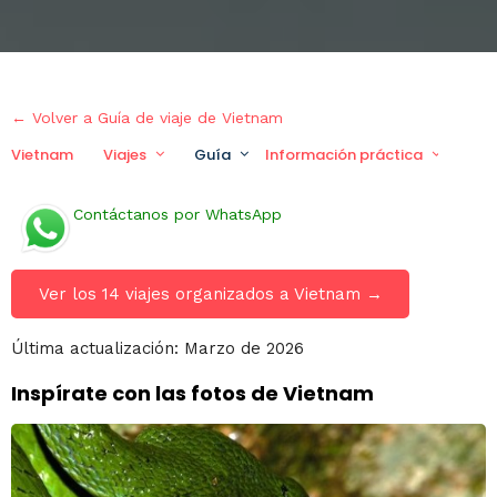
← Volver a Guía de viaje de Vietnam
Vietnam
Viajes
Guía
Información práctica
Via
Contáctanos por WhatsApp
Ver los 14 viajes organizados a Vietnam →
Última actualización: Marzo de 2026
Inspírate con las fotos de Vietnam