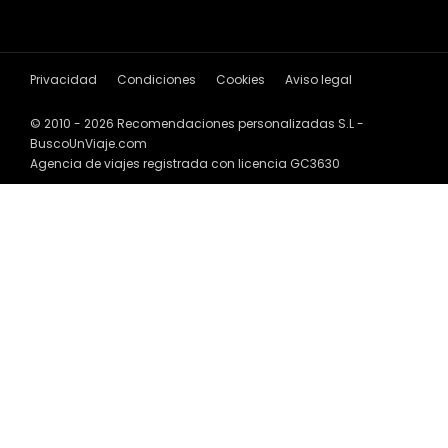
Privacidad
Condiciones
Cookies
Aviso legal
© 2010 - 2026 Recomendaciones personalizadas S.L -
BuscoUnViaje.com
Agencia de viajes registrada con licencia GC3630