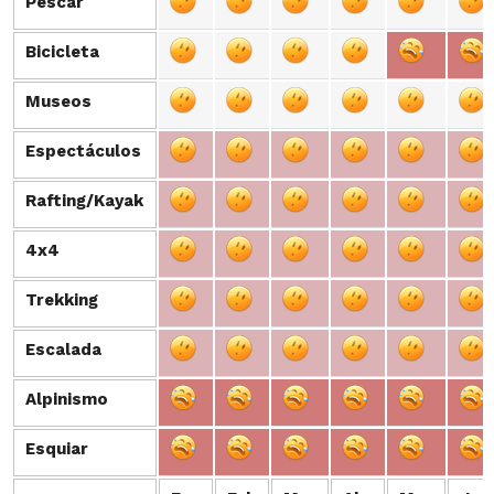
Pescar
Pescar
Bicicleta
Bicicleta
Museos
Museos
Espectáculos
Espectáculos
Rafting/Kayak
Rafting/Kayak
4x4
4x4
Trekking
Trekking
Escalada
Escalada
Alpinismo
Alpinismo
Esquiar
Esquiar