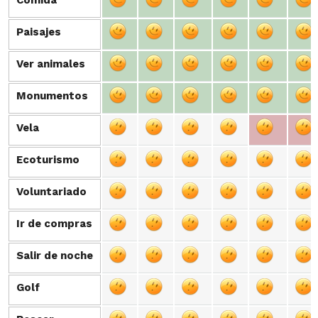
Comida
Comida
Paisajes
Paisajes
Ver animales
Ver animales
Monumentos
Monumentos
Vela
Vela
Ecoturismo
Ecoturismo
Voluntariado
Voluntariado
Ir de compras
Ir de compras
Salir de noche
Salir de noche
Golf
Golf