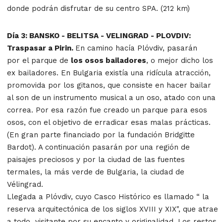
donde podrán disfrutar de su centro SPA. (212 km)
Día 3: BANSKO - BELITSA - VELINGRAD - PLOVDIV:
Traspasar a Pirin.
En camino hacía Plóvdiv, pasarán
por
el parque de
los osos bailadores
, o mejor dicho los
ex bailadores. En Bulgaria existía una ridícula atracción,
promovida por los gitanos, que consiste en hacer bailar
al son de un instrumento musical a un oso, atado con una
correa. Por esa razón fue creado un parque para esos
osos, con el objetivo de erradicar esas malas prácticas.
(En gran parte financiado por la fundación Bridgitte
Bardot). A continuación pasarán
por una región de
paisajes preciosos y por la ciudad de las fuentes
termales, la más verde de Bulgaria, la ciudad de
Vélingrad.
Llegada a Plóvdiv, cuyo Casco Histórico es llamado “ la
reserva arquitectónica de los siglos XVIII y XIX", que atrae
a todo visitante por su encanto y originalidad. Los restos