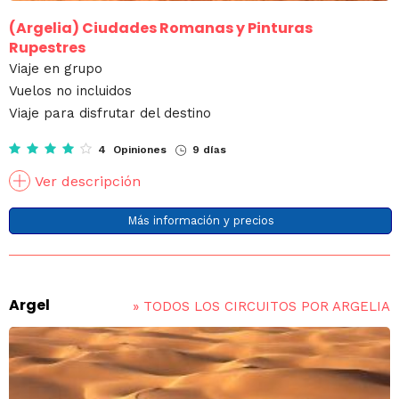
(Argelia)
Ciudades Romanas y Pinturas
Rupestres
Viaje en grupo
Vuelos no incluidos
Viaje para disfrutar del destino
4 Opiniones
9 días
Ver descripción
Más información y precios
Argel
»
TODOS LOS CIRCUITOS POR ARGELIA