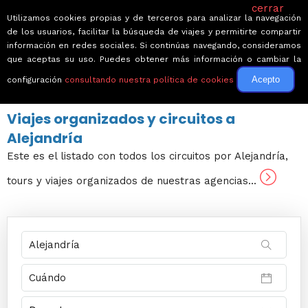
cerrar
Utilizamos cookies propias y de terceros para analizar la navegación
de los usuarios, facilitar la búsqueda de viajes y permitirte compartir
información en redes sociales. Si continúas navegando, consideramos
que aceptas su uso. Puedes obtener más información o cambiar la
Acepto
configuración
consultando nuestra política de cookies
← Volver a Circuitos por Egipto
Viajes organizados y circuitos a
Alejandría
Este es el listado con todos los circuitos por Alejandría,
tours y viajes organizados de nuestras agencias...