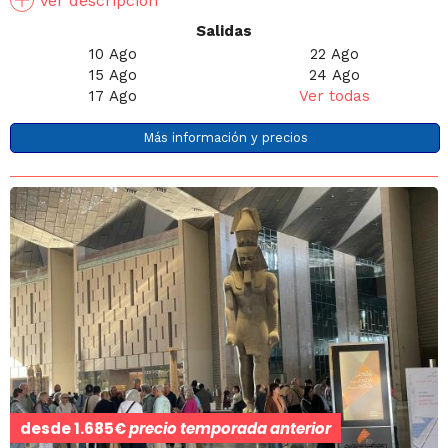
Ver descripción
Salidas
10 Ago
22 Ago
15 Ago
24 Ago
17 Ago
Ver todas
Más información y precios
desde
1.685€
precio temporada anterior