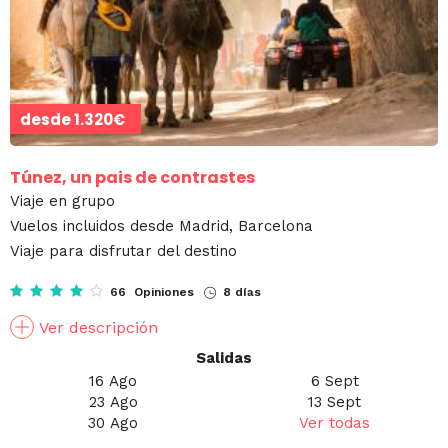
desde
1.320€
Túnez, un pais de contrastes
Viaje en grupo
Vuelos incluidos desde Madrid, Barcelona
Viaje para disfrutar del destino
66 Opiniones
8 días
Ver descripción
Salidas
16 Ago
6 Sept
23 Ago
13 Sept
30 Ago
Ver todas