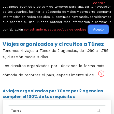
cerrar
Utilizamos cookies propias y de terceros para analizar la navegación
de los usuarios, facilitar la búsqueda de viajes y permitirte compartir
información en redes sociales. Si continúas navegando, consideramos
que aceptas su uso. Puedes obtener más información o cambiar la
Acepto
configuración
consultando nuestra política de cookies
← Volver a Circuitos por África
Viajes organizados y circuitos a Túnez
Tenemos 4 viajes a Túnez de 2 agencias, de 1.290 a 1.785
€, duración media 9 días.
Los circuitos organizados por Túnez son la forma más
cómoda de recorrer el país, especialmente si de...
4 viajes
organizados por Túnez por
2 agencias
cumplen el 100% de tus requisitos