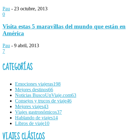
Pau
-
23 octubre, 2013
0
Visita estas 5 maravillas del mundo que están en
América
Pau
-
9 abril, 2013
7
CATEGORÍAS
Emociones viajeras
198
Mejores destinos
66
Noticias BuscoUnViaje.com
63
Consejos y trucos de viaje
46
Mejores viajes
43
Viajes gastronómicos
37
Hablando de viajes
14
Libros de viaje
10
VIAJES CLÁSICOS