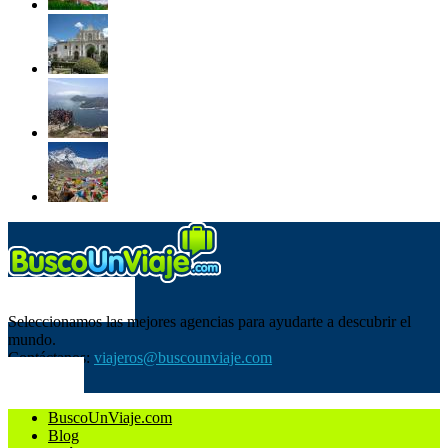
SOBRE NOSOTROS
Seleccionamos las mejores agencias para ayudarte a descubrir el
mundo.
Contáctanos:
viajeros@buscounviaje.com
SÍGUENOS
BuscoUnViaje.com
Blog