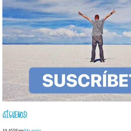
¡SÍGUENOS!
10,455
Fans
Me gusta