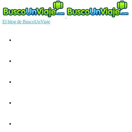
El blog de BuscoUnViaje
Circuitos
Ofertas
Guías
Europa
América