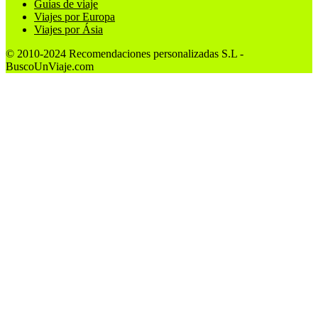
Guías de viaje
Viajes por Europa
Viajes por Ásia
© 2010-2024 Recomendaciones personalizadas S.L -
BuscoUnViaje.com