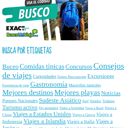
BUSCA POR ETIQUETAS
Consejos
Comidas típicas
Buceo
Concursos
de viajes
Excursiones
Curiosidades
Equipo Buscounviaje
Gastronomía
Maravillas naturales
Experiencia de viaje
Mejores destinos
Mejores playas
Noticias
Sudeste Asiático
Parques Nacionales
Surf
Templos
Trekking
Turismo activo
Ver animales
Viajes a
Viajes a Argentina
Viajes a Brasil
Viajes a Estados Unidos
Viajes a
China
Viajes a Grecia
Viajes a Islandia
Viajes a
Indonesia
Viajes a Italia
Japón