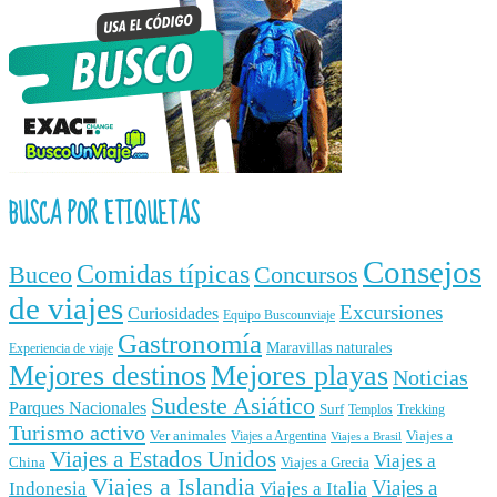
BUSCA POR ETIQUETAS
Consejos
Comidas típicas
Buceo
Concursos
de viajes
Excursiones
Curiosidades
Equipo Buscounviaje
Gastronomía
Maravillas naturales
Experiencia de viaje
Mejores destinos
Mejores playas
Noticias
Sudeste Asiático
Parques Nacionales
Surf
Templos
Trekking
Turismo activo
Ver animales
Viajes a
Viajes a Argentina
Viajes a Brasil
Viajes a Estados Unidos
Viajes a
China
Viajes a Grecia
Viajes a Islandia
Viajes a
Indonesia
Viajes a Italia