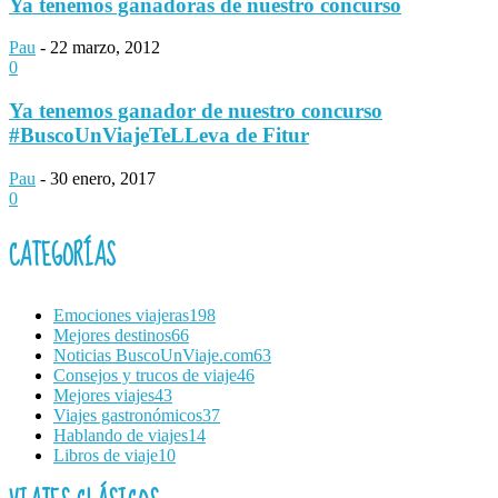
Ya tenemos ganadoras de nuestro concurso
Pau
-
22 marzo, 2012
0
Ya tenemos ganador de nuestro concurso
#BuscoUnViajeTeLLeva de Fitur
Pau
-
30 enero, 2017
0
CATEGORÍAS
Emociones viajeras
198
Mejores destinos
66
Noticias BuscoUnViaje.com
63
Consejos y trucos de viaje
46
Mejores viajes
43
Viajes gastronómicos
37
Hablando de viajes
14
Libros de viaje
10