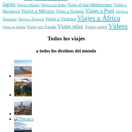
Japón
Viajes al mar Mediterráneo
Viajes a
Viajes a Kenia
Viajes a la India
Viajes a Perú
Viajes a México
Marruecos
Viajes a Noruega
Viajes a
Viajes a África
Viajes a Vietnam
Tanzania
Viajes a Turquía
Vídeos
Viajes relax
Viajes por España
Viajes safari
Viajes en familia
Todos los viajes
a todos los destinos del mundo