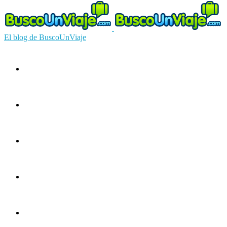
El blog de BuscoUnViaje
Circuitos
Ofertas
Guías
Europa
América