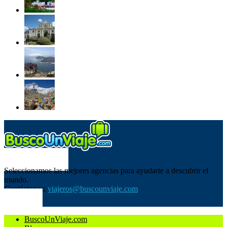
SOBRE NOSOTROS
Seleccionamos las mejores agencias para ayudarte a descubrir el
mundo.
Contáctanos:
viajeros@buscounviaje.com
SÍGUENOS
BuscoUnViaje.com