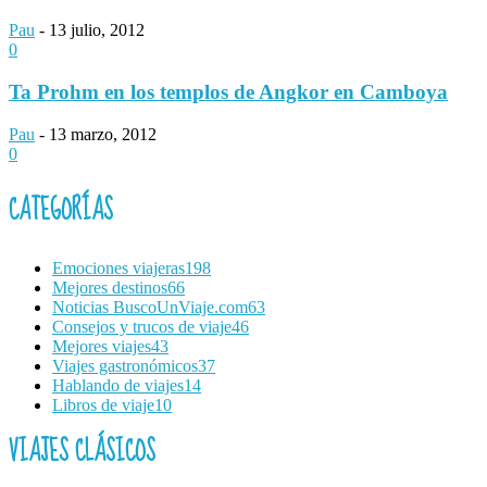
Pau
-
13 julio, 2012
0
Ta Prohm en los templos de Angkor en Camboya
Pau
-
13 marzo, 2012
0
CATEGORÍAS
Emociones viajeras
198
Mejores destinos
66
Noticias BuscoUnViaje.com
63
Consejos y trucos de viaje
46
Mejores viajes
43
Viajes gastronómicos
37
Hablando de viajes
14
Libros de viaje
10
VIAJES CLÁSICOS