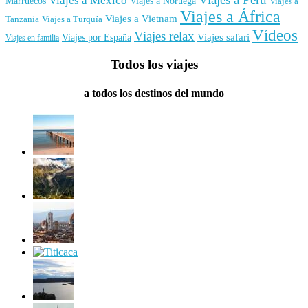
Viajes a México
Marruecos
Viajes a Noruega
Viajes a
Viajes a África
Viajes a Vietnam
Tanzania
Viajes a Turquía
Vídeos
Viajes relax
Viajes por España
Viajes safari
Viajes en familia
Todos los viajes
a todos los destinos del mundo