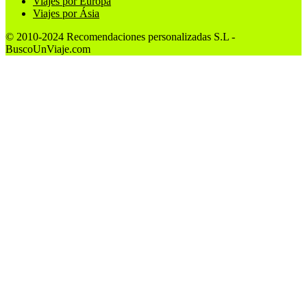
Viajes por Europa
Viajes por Ásia
© 2010-2024 Recomendaciones personalizadas S.L -
BuscoUnViaje.com