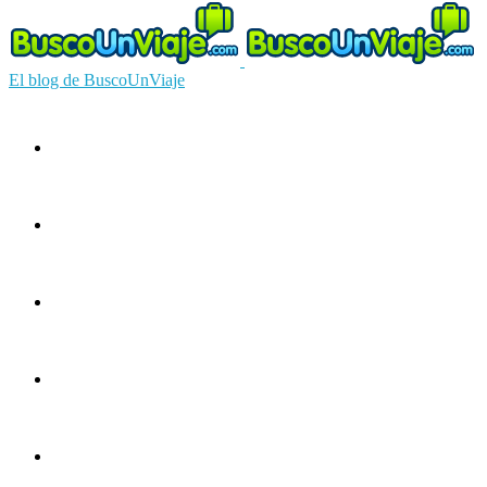
El blog de BuscoUnViaje
Circuitos
Ofertas
Guías
Europa
América