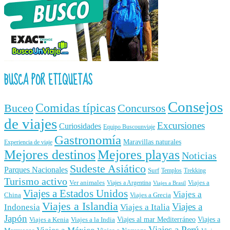
BUSCA POR ETIQUETAS
Consejos
Comidas típicas
Buceo
Concursos
de viajes
Excursiones
Curiosidades
Equipo Buscounviaje
Gastronomía
Maravillas naturales
Experiencia de viaje
Mejores destinos
Mejores playas
Noticias
Sudeste Asiático
Parques Nacionales
Surf
Templos
Trekking
Turismo activo
Ver animales
Viajes a
Viajes a Argentina
Viajes a Brasil
Viajes a Estados Unidos
Viajes a
China
Viajes a Grecia
Viajes a Islandia
Viajes a
Indonesia
Viajes a Italia
Japón
Viajes al mar Mediterráneo
Viajes a
Viajes a Kenia
Viajes a la India
Viajes a Perú