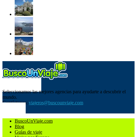
SOBRE NOSOTROS
Seleccionamos las mejores agencias para ayudarte a descubrir el
mundo.
Contáctanos:
viajeros@buscounviaje.com
SÍGUENOS
BuscoUnViaje.com
Blog
Guías de viaje