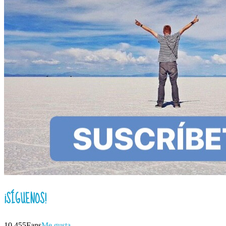
¡SÍGUENOS!
10,455
Fans
Me gusta