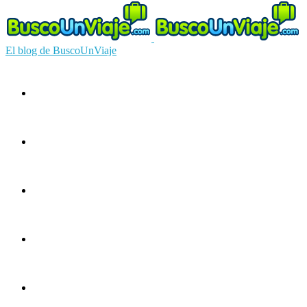
El blog de BuscoUnViaje
Circuitos
Ofertas
Guías
Europa
América