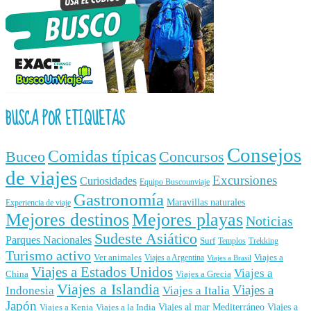
BUSCA POR ETIQUETAS
Consejos
Comidas típicas
Buceo
Concursos
de viajes
Excursiones
Curiosidades
Equipo Buscounviaje
Gastronomía
Maravillas naturales
Experiencia de viaje
Mejores destinos
Mejores playas
Noticias
Sudeste Asiático
Parques Nacionales
Surf
Templos
Trekking
Turismo activo
Ver animales
Viajes a
Viajes a Argentina
Viajes a Brasil
Viajes a Estados Unidos
Viajes a
China
Viajes a Grecia
Viajes a Islandia
Viajes a
Indonesia
Viajes a Italia
Japón
Viajes al mar Mediterráneo
Viajes a
Viajes a Kenia
Viajes a la India