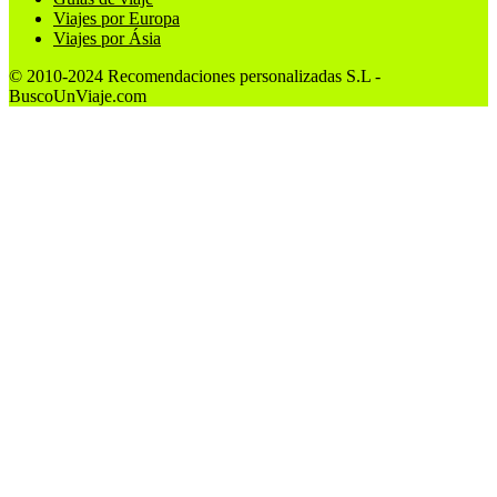
Viajes por Europa
Viajes por Ásia
© 2010-2024 Recomendaciones personalizadas S.L -
BuscoUnViaje.com