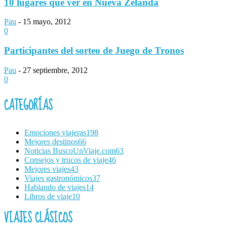
10 lugares que ver en Nueva Zelanda
Pau
-
15 mayo, 2012
0
Participantes del sorteo de Juego de Tronos
Pau
-
27 septiembre, 2012
0
CATEGORÍAS
Emociones viajeras
198
Mejores destinos
66
Noticias BuscoUnViaje.com
63
Consejos y trucos de viaje
46
Mejores viajes
43
Viajes gastronómicos
37
Hablando de viajes
14
Libros de viaje
10
VIAJES CLÁSICOS