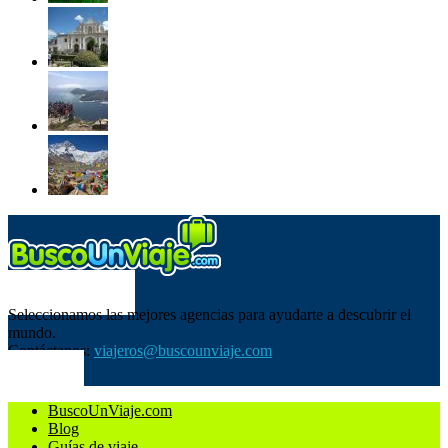
SOBRE NOSOTROS
Seleccionamos las mejores agencias para ayudarte a descubrir el
mundo.
Contáctanos:
viajeros@buscounviaje.com
SÍGUENOS
BuscoUnViaje.com
Blog
Guías de viaje