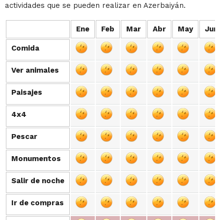
actividades que se pueden realizar en Azerbaiyán.
Ene
Feb
Mar
Abr
May
Jun
Comida
Comida
Ver animales
Ver animales
Paisajes
Paisajes
4x4
4x4
Pescar
Pescar
Monumentos
Monumentos
Salir de noche
Salir de noche
Ir de compras
Ir de compras