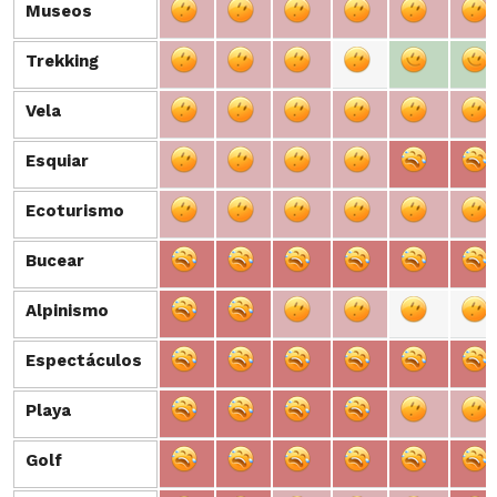
Museos
Museos
Trekking
Trekking
Vela
Vela
Esquiar
Esquiar
Ecoturismo
Ecoturismo
Bucear
Bucear
Alpinismo
Alpinismo
Espectáculos
Espectáculos
Playa
Playa
Golf
Golf