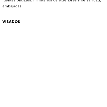
fuentes oficiales: ministerios de exteriores y de sanidad,
embajadas, ...
VISADOS