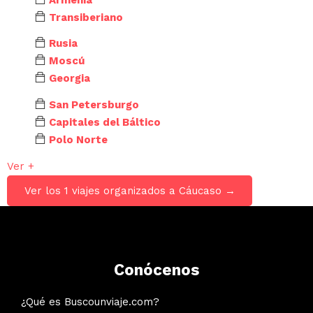
Transiberiano
Rusia
Moscú
Georgia
San Petersburgo
Capitales del Báltico
Polo Norte
Ver +
Ver los 1 viajes organizados a Cáucaso →
Conócenos
¿Qué es Buscounviaje.com?