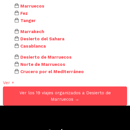
Marruecos
Fez
Tanger
Marrakech
Desierto del Sahara
Casablanca
Desierto de Marruecos
Norte de Marruecos
Crucero por el Mediterráneo
Ver +
Ver los 19 viajes organizados a Desierto de
Marruecos →