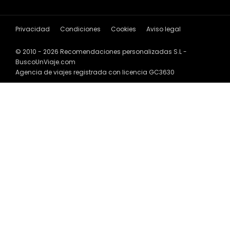
Privacidad
Condiciones
Cookies
Aviso legal
© 2010 - 2026 Recomendaciones personalizadas S.L -
BuscoUnViaje.com
Agencia de viajes registrada con licencia GC3630