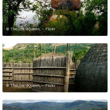
© TheLizardQueen, – Flickr
© TheLizardQueen, – Flickr