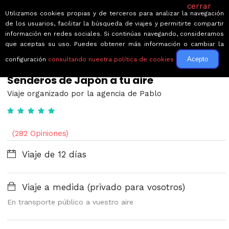
cerrar
Utilizamos cookies propias y de terceros para analizar la navegación
de los usuarios, facilitar la búsqueda de viajes y permitirte compartir
información en redes sociales. Si continúas navegando, consideramos
que aceptas su uso. Puedes obtener más información o cambiar la
Acepto
configuración
consultando nuestra política de cookies
← Volver a Circuitos por Japón
Senderos de Japón a tu aire
Viaje organizado por la agencia de Pablo
(282 Opiniones)
Viaje de 12 días
Viaje a medida (privado para vosotros)
En transporte público a vuestro aire