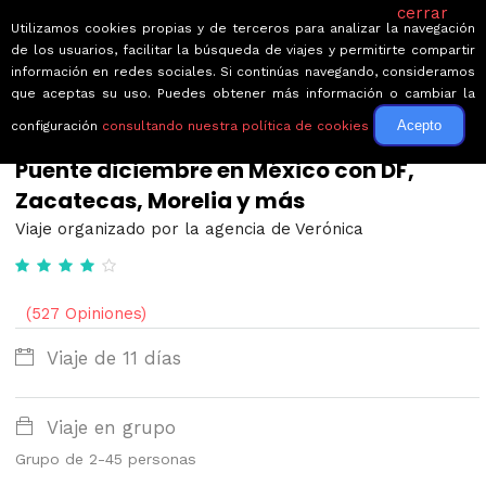
cerrar
Utilizamos cookies propias y de terceros para analizar la navegación
de los usuarios, facilitar la búsqueda de viajes y permitirte compartir
información en redes sociales. Si continúas navegando, consideramos
que aceptas su uso. Puedes obtener más información o cambiar la
Acepto
configuración
consultando nuestra política de cookies
← Volver a Circuitos por México
Puente diciembre en México con DF,
Zacatecas, Morelia y más
Viaje organizado por la agencia de Verónica
(527 Opiniones)
Viaje de 11 días
Viaje en grupo
Grupo de 2-45 personas