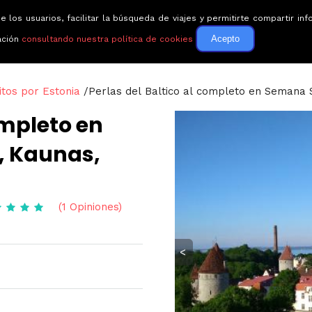
e los usuarios, facilitar la búsqueda de viajes y permitirte compartir 
Circuitos
Guías de via
Acepto
ación
consultando nuestra política de cookies
itos por Estonia
/
Perlas del Baltico al completo en Semana San
ompleto en
, Kaunas,
(1 Opiniones)
<