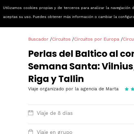
Utilizamos cookies propias y de terceros para analizar la navegación d
Viajes que emocionan
aceptas su uso. Puedes obtener más información o cambiar la configur
Buscador
/
Circuitos
/
Circuitos por Europa
/
Circu
Perlas del Baltico al c
Semana Santa: Vilnius
Riga y Tallin
Viaje organizado por la agencia de Marta
Viaje de 8 días
Viaje en grupo