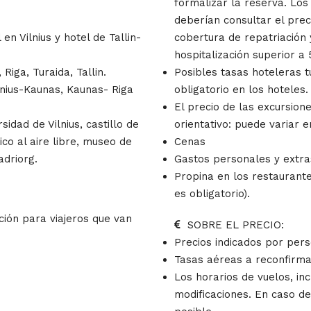
formalizar la reserva. Lo
deberían consultar el prec
en Vilnius y hotel de Tallin-
cobertura de repatriación
hospitalización superior a 
Riga, Turaida, Tallin.
Posibles tasas hoteleras t
ilnius-Kaunas, Kaunas- Riga
obligatorio en los hoteles.
El precio de las excursion
sidad de Vilnius, castillo de
orientativo: puede variar e
co al aire libre, museo de
Cenas
adriorg.
Gastos personales y extra
Propina en los restaurante
es obligatorio).
ción para viajeros que van
SOBRE EL PRECIO:
Precios indicados por per
Tasas aéreas a reconfirmar
Los horarios de vuelos, in
modificaciones. En caso de