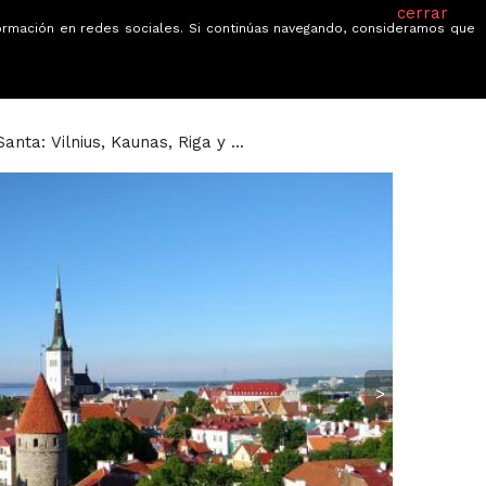
cerrar
información en redes sociales. Si continúas navegando, consideramos que
je
Ofertas
Blog
Quiénes somos
ta: Vilnius, Kaunas, Riga y ...
>