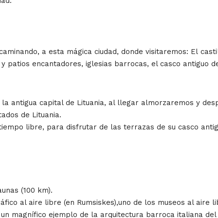
dad.
minando, a esta mágica ciudad, donde visitaremos: El castil
 patios encantadores, iglesias barrocas, el casco antiguo de
la antigua capital de Lituania, al llegar almorzaremos y desp
tados de Lituania.
tiempo libre, para disfrutar de las terrazas de su casco an
aunas (100 km).
fico al aire libre (en Rumsiskes),uno de los museos al aire 
 un magnífico ejemplo de la arquitectura barroca italiana del