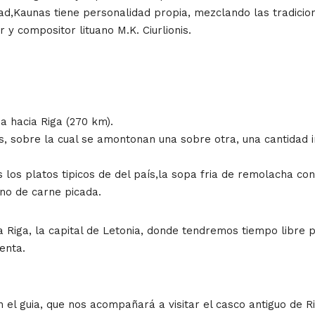
ad,Kaunas tiene personalidad propia, mezclando las tradicio
y compositor lituano M.K. Ciurlionis.
a hacia Riga (270 km).
es, sobre la cual se amontonan una sobre otra, una cantidad
os platos tipicos de del país,la sopa fria de remolacha con 
eno de carne picada.
iga, la capital de Letonia, donde tendremos tiempo libre pa
enta.
l guia, que nos acompañará a visitar el casco antiguo de R