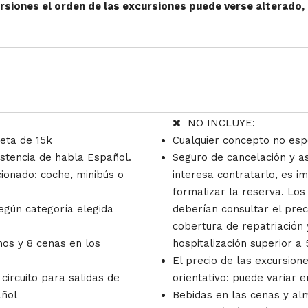
ursiones el orden de las excursiones puede verse alterado
NO INCLUYE:
eta de 15k
Cualquier concepto no espe
stencia de habla Español.
Seguro de cancelación y asi
cionado: coche, minibús o
interesa contratarlo, es i
formalizar la reserva. Lo
egún categoría elegida
deberían consultar el prec
cobertura de repatriación
nos y 8 cenas en los
hospitalización superior a 
El precio de las excursion
ircuito para salidas de
orientativo: puede variar e
añol
Bebidas en las cenas y al