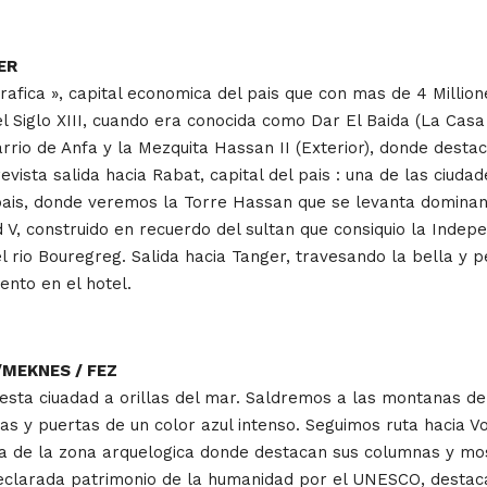
ER
grafica », capital economica del pais que con mas de 4 Mill
 del Siglo XIII, cuando era conocida como Dar El Baida (La Ca
arrio de Anfa y la Mezquita Hassan II (Exterior), donde dest
vista salida hacia Rabat, capital del pais : una de las ciuda
 pais, donde veremos la Torre Hassan que se levanta domina
construido en recuerdo del sultan que consiquio la Independe
el rio Bouregreg. Salida hacia Tanger, travesando la bella y 
ento en el hotel.
/MEKNES / FEZ
 esta ciuadad a orillas del mar. Saldremos a las montanas de
 y puertas de un color azul intenso. Seguimos ruta hacia Vo
sita de la zona arquelogica donde destacan sus columnas y mos
 declarada patrimonio de la humanidad por el UNESCO, destac