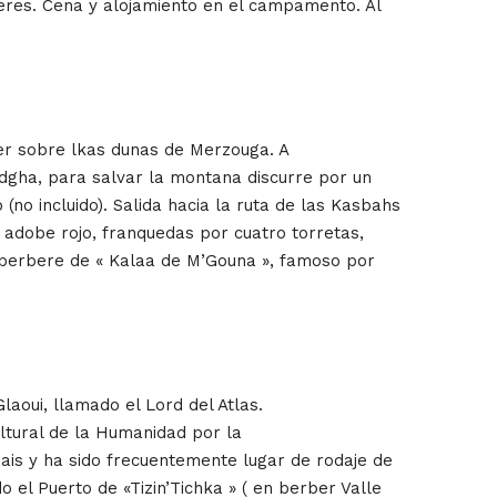
eres. Cena y alojamiento en el campamento. Al
er sobre lkas dunas de Merzouga. A
Todgha, para salvar la montana discurre por un
no incluido). Salida hacia la ruta de las Kasbahs
 adobe rojo, franquedas por cuatro torretas,
o berbere de « Kalaa de M’Gouna », famoso por
laoui, llamado el Lord del Atlas.
ultural de la Humanidad por la
is y ha sido frecuentemente lugar de rodaje de
o el Puerto de «Tizin’Tichka » ( en berber Valle