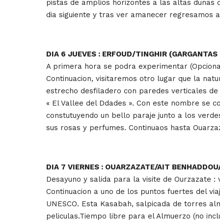
pistas de amplios horizontes a las altas dunas
dia siguiente y tras ver amanecer regresamos a
DIA 6 JUEVES : ERFOUD/TINGHIR (GARGANTA
A primera hora se podra experimentar (Opciona
Continuacion, visitaremos otro lugar que la nat
estrecho desfiladero con paredes verticales de 
« El Vallee del Ddades ». Con este nombre se co
constutuyendo un bello paraje junto a los verd
sus rosas y perfumes. Continuaos hasta Ouarzaz
DIA 7 VIERNES : OUARZAZATE/AIT BENHADDO
Desayuno y salida para la visite de Ourzazate : v
Continuacion a uno de los puntos fuertes del vi
UNESCO. Esta Kasabah, salpicada de torres alm
peliculas.Tiempo libre para el Almuerzo (no incl