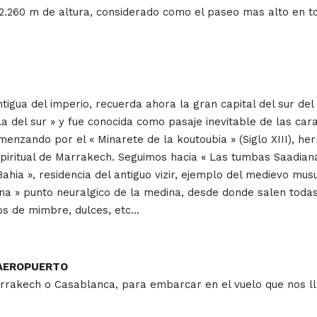
on 2.260 m de altura, considerado como el paseo mas alto en
gua del imperio, recuerda ahora la gran capital del sur del p
del sur » y fue conocida como pasaje inevitable de las cara
zando por el « Minarete de la koutoubia » (Siglo XIII), her
spiritual de Marrakech. Seguimos hacia « Las tumbas Saadian
 Bahia », residencia del antiguo vizir, ejemplo del medievo 
Fna » punto neuralgico de la medina, desde donde salen todas
os de mimbre, dulces, etc…
/AEROPUERTO
arrakech o Casablanca, para embarcar en el vuelo que nos lle