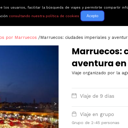
e los usuarios, facilitar la búsqueda de viajes y permitirte compartir 
Circuitos
Guías de via
Acepto
ación
consultando nuestra política de cookies
tos por Marruecos
/
Marruecos: ciudades imperiales y aventur
Marruecos: c
aventura en 
Viaje organizado por la a
Viaje de 9 días
>
Viaje en grupo
Grupo de 2-45 personas