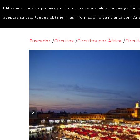
Utilizamos cookies propias y de terceros para analizar la navegación d
Viajes que emocionan
aceptas su uso. Puedes obtener más información o cambiar la configur
Buscador
/
Circuitos
/
Circuitos por África
/
Circui
<