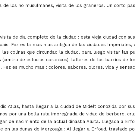
ada de los no musulmanes, visita de los graneros. Un corto pa
isita de dia completo de la ciudad : esta vieja ciudad con s
de pais. Fez es la mas mas antigua de las ciudades Imperiales,
 colinas que circundad la ciudad, para luego visitar las pu
(centro de estudios coranicos), talleres de los barrios de lo
. Fez es mucho mas : colores, sabores, olores, vida y sensac
o Atlas, hasta llegar a la ciudad de Midelt conozida por sus
mos por una bella ruta impregnada de vidad de berbere, cruz
gar de nacimiento de la actual dinastia Aluita. Llegada a Erfo
he en las dunas de Merzouga : Al llegar a Erfoud, traslado po