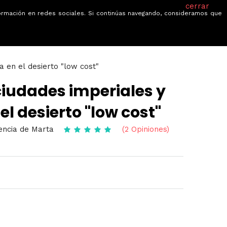
cerrar
información en redes sociales. Si continúas navegando, consideramos que
je
Ofertas
Blog
Quiénes somos
a en el desierto "low cost"
iudades imperiales y
el desierto "low cost"
gencia de Marta
(2 Opiniones)