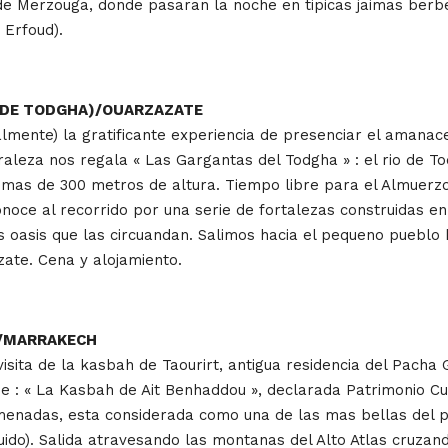
 de Merzouga, donde pasaran la noche en tipicas jaimas berb
 Erfoud).
S DE TODGHA)/OUARZAZATE
lmente) la gratificante experiencia de presenciar el amanac
uraleza nos regala « Las Gargantas del Todgha » : el rio de 
mas de 300 metros de altura. Tiempo libre para el Almuerzo (
noce al recorrido por una serie de fortalezas construidas en
es oasis que las circuandan. Salimos hacia el pequeno puebl
ate. Cena y alojamiento.
U/MARRAKECH
isita de la kasbah de Taourirt, antigua residencia del Pacha G
aje : « La Kasbah de Ait Benhaddou », declarada Patrimonio C
enadas, esta considerada como una de las mas bellas del pa
uido). Salida atravesando las montanas del Alto Atlas cruzand