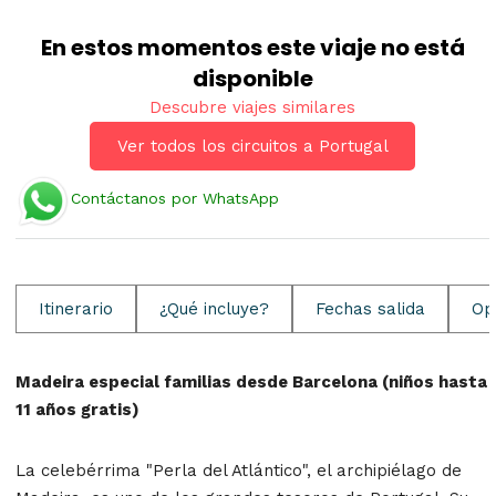
En estos momentos este viaje no está
disponible
Descubre viajes similares
Ver todos los circuitos a Portugal
Contáctanos por WhatsApp
Itinerario
¿Qué incluye?
Fechas salida
Op
Madeira especial familias desde Barcelona (niños hasta
11 años gratis)
La celebérrima "Perla del Atlántico", el archipiélago de