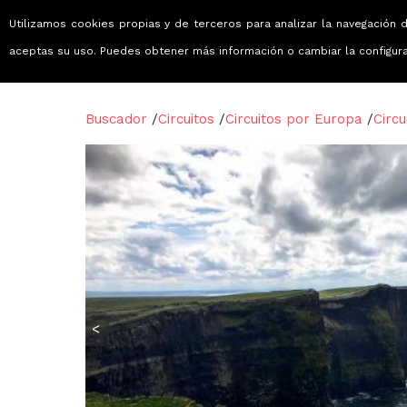
Utilizamos cookies propias y de terceros para analizar la navegación d
Viajes que emocionan
aceptas su uso. Puedes obtener más información o cambiar la configur
Buscador
/
Circuitos
/
Circuitos por Europa
/
Circu
<