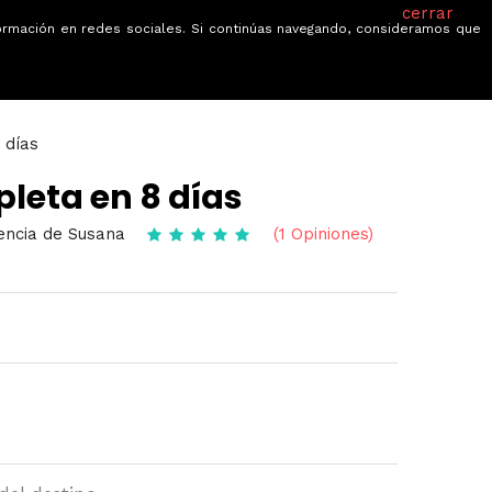
cerrar
información en redes sociales. Si continúas navegando, consideramos que
je
Ofertas
Blog
Quiénes somos
 días
leta en 8 días
gencia de Susana
(1 Opiniones)