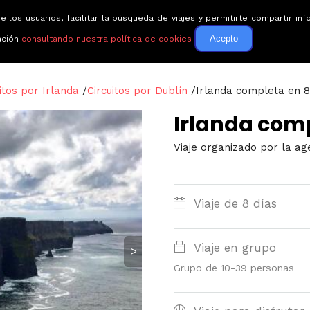
e los usuarios, facilitar la búsqueda de viajes y permitirte compartir 
Circuitos
Guías de via
Acepto
ación
consultando nuestra política de cookies
itos por Irlanda
/
Circuitos por Dublín
/
Irlanda completa en 8
Irlanda comp
Viaje organizado por la a
Viaje de 8 días
Viaje en grupo
>
Grupo de 10-39 personas