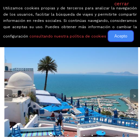
cerrar
Utilizamos cookies propias y de terceros para analizar la navegación
de los usuarios, facilitar la búsqueda de viajes y permitirte compartir
información en redes sociales. Si continúas navegando, consideramos
que aceptas su uso. Puedes obtener más información o cambiar la
Acepto
configuración
consultando nuestra política de cookies
← Volver a Circuitos por Túnez
<
>