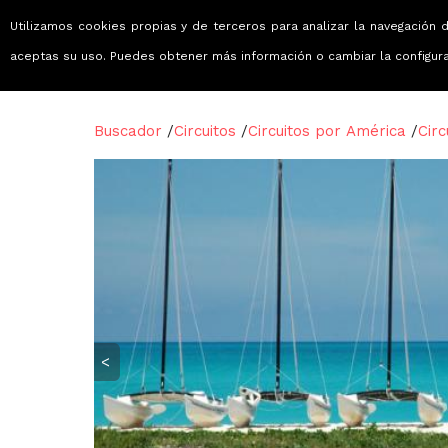
Utilizamos cookies propias y de terceros para analizar la navegación d
Viajes que emocionan
aceptas su uso. Puedes obtener más información o cambiar la configur
Buscador
/
Circuitos
/
Circuitos por América
/
Circ
<