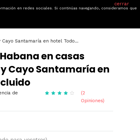
cerrar
información en redes sociales. Si continúas navegando, consideramos que
je
Ofertas
Blog
Quiénes somos
 Cayo Santamaría en hotel Todo...
 Habana en casas
s y Cayo Santamaría en
ncluido
encia de
(2
Opiniones)
ado para vosotros)