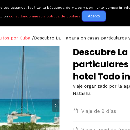
e los usuarios, facilitar la búsqueda de viajes y permitirte compartir 
Circuitos
Guías de via
Acepto
ación
consultando nuestra política de cookies
uitos por Cuba
/
Descubre La Habana en casas particulares y
Descubre La
particulare
hotel Todo i
Viaje organizado por la ag
Natasha
>
Viaje de 9 días
Viaje a medida (priv