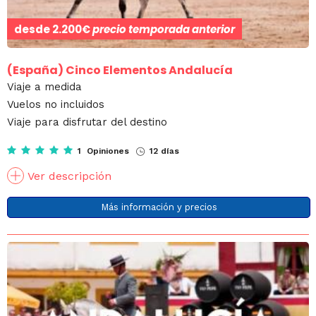
desde
2.200€
precio temporada anterior
(España)
Cinco Elementos Andalucía
Viaje a medida
Vuelos no incluidos
Viaje para disfrutar del destino
1 Opiniones
12 días
Ver descripción
Más información y precios