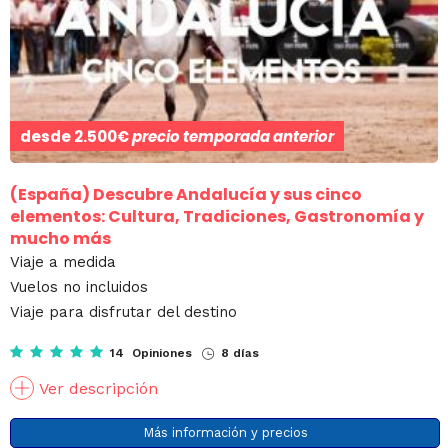
desde
2.500€
precio temporada anterior
(España)
Descubre Andalucía y sus cinco
elementos: Cultura, Tradiciones, Gastronomía y
mucho más
Viaje a medida
Vuelos no incluidos
Viaje para disfrutar del destino
14 Opiniones
8 días
Ver descripción
Más información y precios