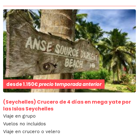
desde
1.150€
precio temporada anterior
(Seychelles)
Crucero de 4 días en mega yate por
las Islas Seychelles
Viaje en grupo
Vuelos no incluidos
Viaje en crucero o velero