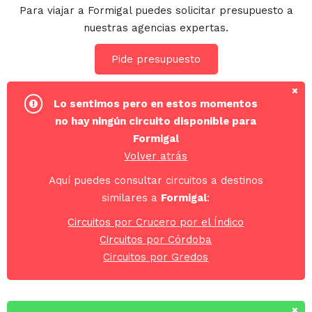
Para viajar a Formigal puedes solicitar presupuesto a
nuestras agencias expertas.
Pide presupuesto
Lo sentimos pero en estos momentos
no hay ningún circuito disponible para
Formigal
Volver atrás
Aquí puedes consultar circuitos a destinos
similares a
Formigal
:
Circuitos por Crucero por el Índico
Circuitos por Córdoba
Circuitos por Gredos