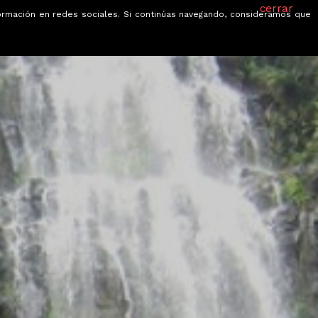
cerrar
información en redes sociales. Si continúas navegando, consideramos que
je
Ofertas
Blog
Quiénes somos