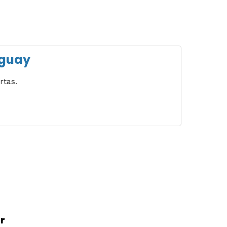
aguay
rtas.
r