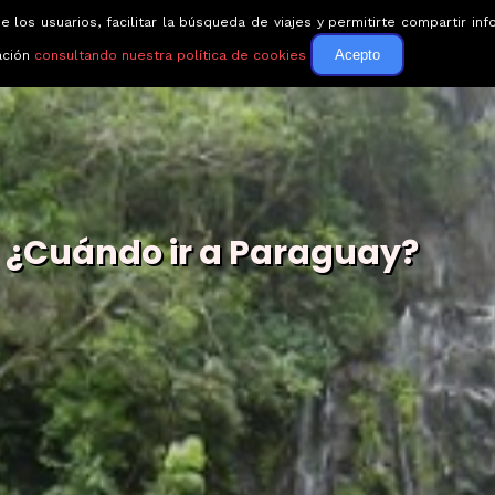
e los usuarios, facilitar la búsqueda de viajes y permitirte compartir 
Circuitos
Guías de via
Acepto
ación
consultando nuestra política de cookies
¿Cuándo ir a Paraguay?