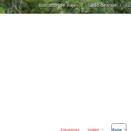
Buscador de viajes
/
Guias de viaje
/
Gu
Paraguay
Viajes
Guía