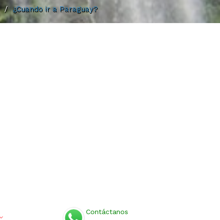
/
¿Cuando ir a Paraguay?
Contáctanos