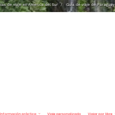
ías de viaje en America del Sur
/
Guía de viaje de Paraguay
Información práctica
Viaje personalizado
Viajar por libre