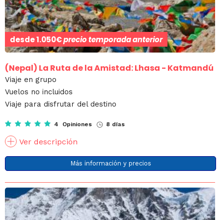
desde
1.050€
precio temporada anterior
(Nepal)
La Ruta de la Amistad: Lhasa - Katmandú
Viaje en grupo
Vuelos no incluidos
Viaje para disfrutar del destino
4 Opiniones
8 días
Ver descripción
Más información y precios