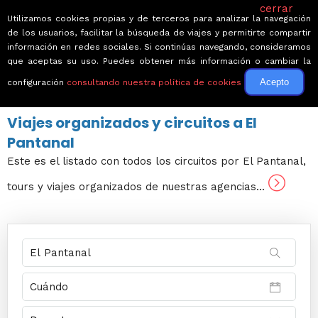
cerrar
Utilizamos cookies propias y de terceros para analizar la navegación
de los usuarios, facilitar la búsqueda de viajes y permitirte compartir
información en redes sociales. Si continúas navegando, consideramos
que aceptas su uso. Puedes obtener más información o cambiar la
Acepto
configuración
consultando nuestra política de cookies
← Volver a Circuitos por América
Viajes organizados y circuitos a El
Pantanal
Este es el listado con todos los circuitos por El Pantanal,
tours y viajes organizados de nuestras agencias...