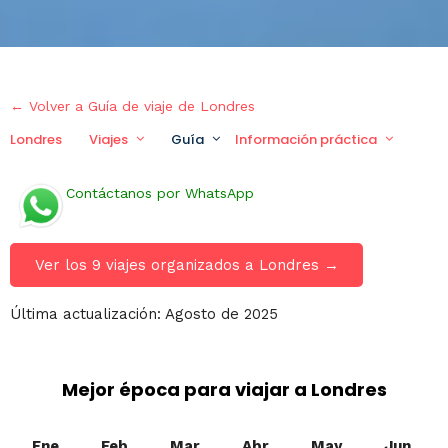
← Volver a Guía de viaje de Londres
Londres
Viajes
Guía
Información práctica
Viaj
Contáctanos por WhatsApp
Ver los 9 viajes organizados a Londres →
Última actualización: Agosto de 2025
Mejor época para viajar a Londres
Ene
Feb
Mar
Abr
May
Jun