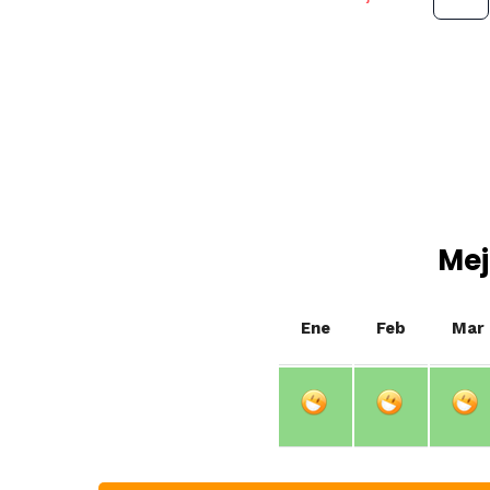
Mej
Ene
Feb
Mar