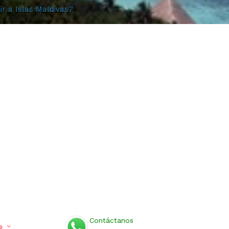
ir a Islas Maldivas?
Contáctanos
e