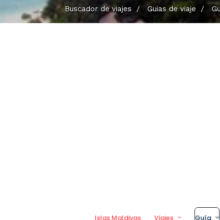
Buscador de viajes
/
Guias de viaje
/
Gu
Islas Maldivas
Viajes
Guía