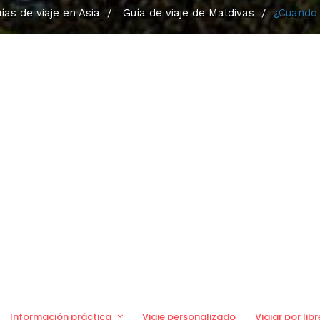
ías de viaje en Asia
/
Guía de viaje de Maldivas
/
¿Cuando 
Información práctica
Viaje personalizado
Viajar por libr