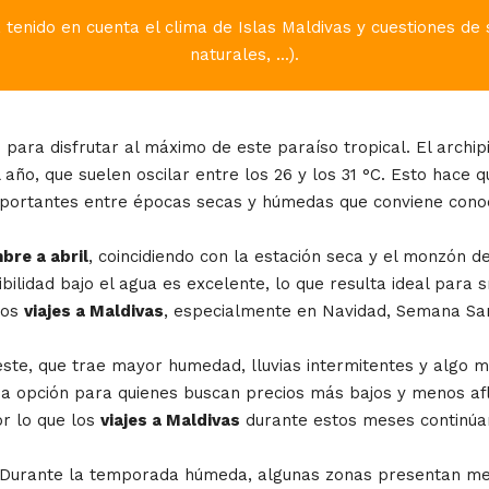
tenido en cuenta el clima de Islas Maldivas y cuestiones de 
naturales, ...).
para disfrutar al máximo de este paraíso tropical. El archipi
año, que suelen oscilar entre los 26 y los 31 °C. Esto hace 
importantes entre épocas secas y húmedas que conviene conoce
bre a abril
, coincidiendo con la estación seca y el monzón 
ibilidad bajo el agua es excelente, lo que resulta ideal para 
los
viajes a Maldivas
, especialmente en Navidad, Semana San
este, que trae mayor humedad, lluvias intermitentes y algo
a opción para quienes buscan precios más bajos y menos aflue
or lo que los
viajes a Maldivas
durante estos meses continúan
f. Durante la temporada húmeda, algunas zonas presentan mej