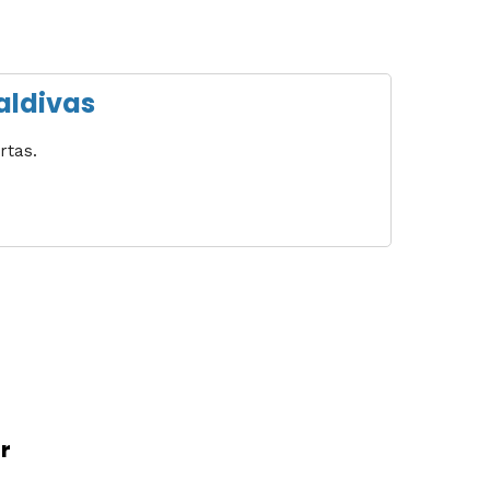
Maldivas
rtas.
r