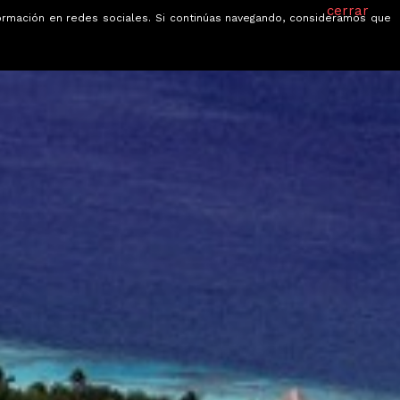
cerrar
información en redes sociales. Si continúas navegando, consideramos que
je
Ofertas
Blog
Quiénes somos