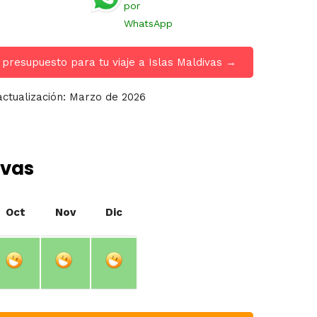
por
WhatsApp
 presupuesto para tu viaje a Islas Maldivas →
actualización: Marzo de 2026
ivas
Oct
Nov
Dic