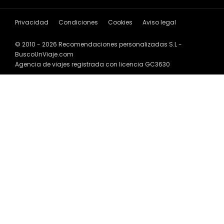
Privacidad
Condiciones
Cookies
Aviso legal
© 2010 - 2026 Recomendaciones personalizadas S.L -
BuscoUnViaje.com
Agencia de viajes registrada con licencia GC3630