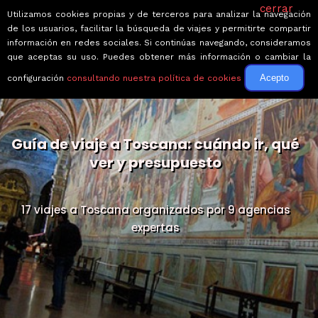
cerrar
Utilizamos cookies propias y de terceros para analizar la navegación
de los usuarios, facilitar la búsqueda de viajes y permitirte compartir
información en redes sociales. Si continúas navegando, consideramos
que aceptas su uso. Puedes obtener más información o cambiar la
Acepto
configuración
consultando nuestra política de cookies
Guía de viaje a Toscana: cuándo ir, qué
ver y presupuesto
17 viajes a Toscana organizados por 9 agencias
expertas