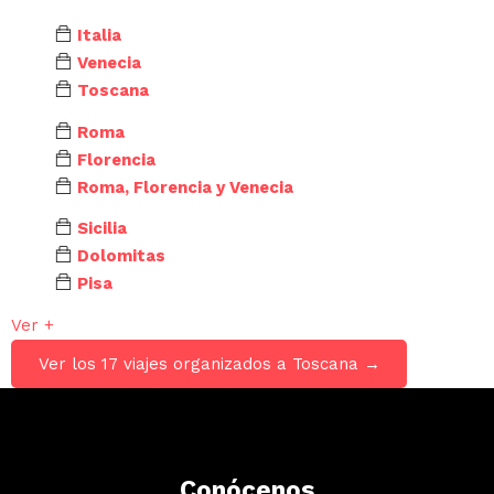
Italia
Venecia
Toscana
Roma
Florencia
Roma, Florencia y Venecia
Sicilia
Dolomitas
Pisa
Ver +
Ver los 17 viajes organizados a Toscana →
Conócenos