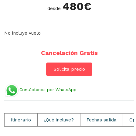
480
€
desde
No incluye vuelo
Cancelación Gratis
Solicita precio
Contáctanos por WhatsApp
Itinerario
¿Qué incluye?
Fechas salida
Op