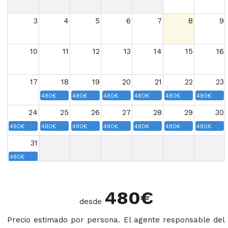
3
4
5
6
7
8
9
10
11
12
13
14
15
16
17
18
19
20
21
22
23
480€
480€
480€
480€
480€
480€
24
25
26
27
28
29
30
480€
480€
480€
480€
480€
480€
480€
31
480€
480
€
desde
Precio estimado por persona. El agente responsable del