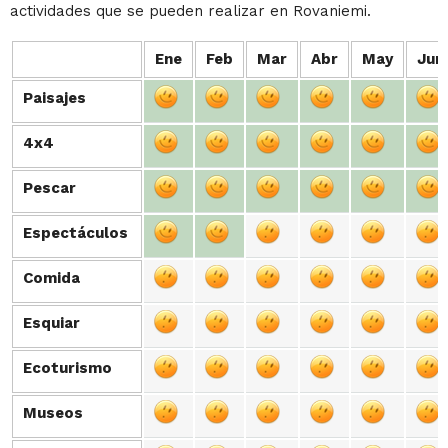
actividades que se pueden realizar en Rovaniemi.
Ene
Feb
Mar
Abr
May
Jun
Paisajes
Paisajes
4x4
4x4
Pescar
Pescar
Espectáculos
Espectáculos
Comida
Comida
Esquiar
Esquiar
Ecoturismo
Ecoturismo
Museos
Museos