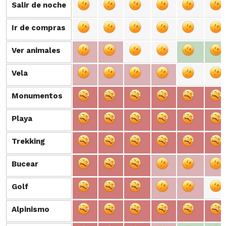
Salir de noche
Salir de noche
Ir de compras
Ir de compras
Ver animales
Ver animales
Vela
Vela
Monumentos
Monumentos
Playa
Playa
Trekking
Trekking
Bucear
Bucear
Golf
Golf
Alpinismo
Alpinismo