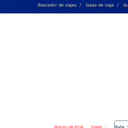
Buscador de viajes
/
Guias de viaje
/
Gu
Macizo de Altái
Viajes
Guía