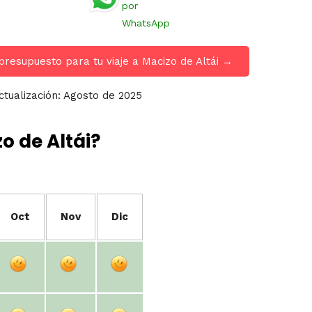
por
WhatsApp
presupuesto para tu viaje a Macizo de Altái →
ctualización: Agosto de 2025
o de Altái?
Oct
Nov
Dic