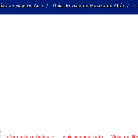
ías de viaje en Asia
/
Guía de viaje de Macizo de Altái
/
Ac
Información práctica
Viaje personalizado
Viajar por lib