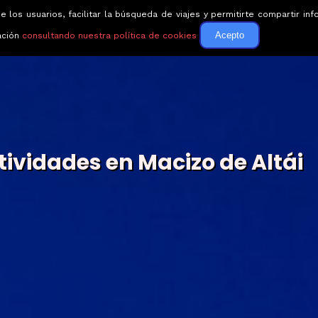
e los usuarios, facilitar la búsqueda de viajes y permitirte compartir 
Circuitos
Guías de via
Acepto
ación
consultando nuestra política de cookies
tividades en Macizo de Altái