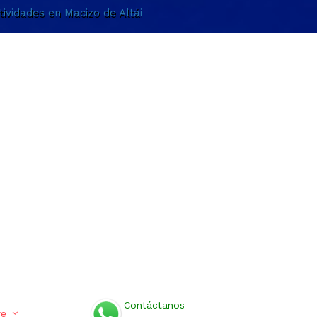
tividades en Macizo de Altái
Contáctanos
re