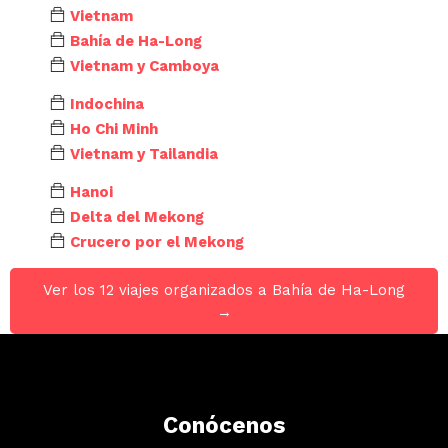
Vietnam
Bahía de Ha-Long
Vietnam y Camboya
Indochina
Ho Chi Minh
Vietnam y Tailandia
Hanoi
Delta del Mekong
Crucero por el Mekong
Ver los 12 viajes organizados a Bahía de Ha-Long
→
Conócenos