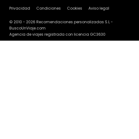
Privacidad
Condiciones
Cookies
Aviso legal
© 2010 - 2026 Recomendaciones personalizadas S.L -
BuscoUnViaje.com
Agencia de viajes registrada con licencia GC3630