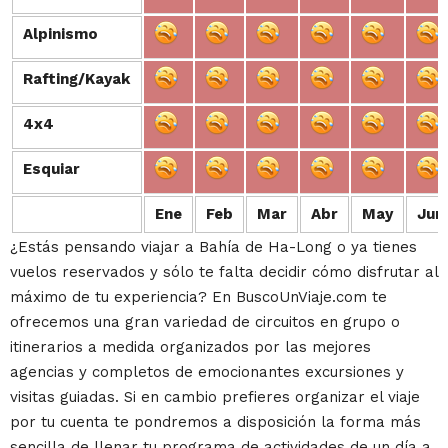
Alpinismo
Alpinismo
Rafting/Kayak
Rafting/Kayak
4x4
4x4
Esquiar
Esquiar
Ene
Feb
Mar
Abr
May
Jun
¿Estás pensando viajar a Bahía de Ha-Long o ya tienes
vuelos reservados y sólo te falta decidir cómo disfrutar al
máximo de tu experiencia? En BuscoUnViaje.com te
ofrecemos una gran variedad de circuitos en grupo o
itinerarios a medida organizados por las mejores
agencias y completos de emocionantes excursiones y
visitas guiadas. Si en cambio prefieres organizar el viaje
por tu cuenta te pondremos a disposición la forma más
sencilla de llenar tu programa de actividades de un día a