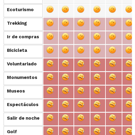
Ecoturismo
Ecoturismo
Trekking
Trekking
Ir de compras
Ir de compras
Bicicleta
Bicicleta
Voluntariado
Voluntariado
Monumentos
Monumentos
Museos
Museos
Espectáculos
Espectáculos
Salir de noche
Salir de noche
Golf
Golf