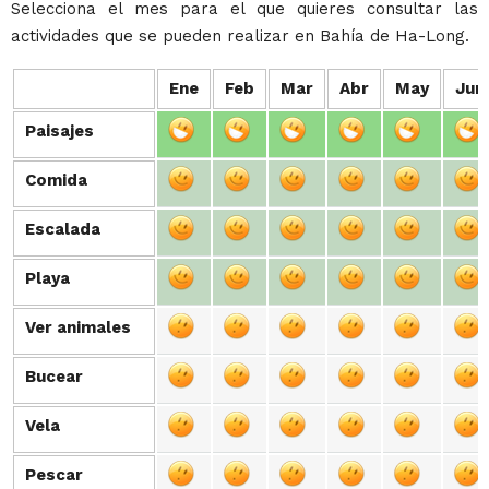
Selecciona el mes para el que quieres consultar las
actividades que se pueden realizar en Bahía de Ha-Long.
Ene
Feb
Mar
Abr
May
Jun
Paisajes
Paisajes
Comida
Comida
Escalada
Escalada
Playa
Playa
Ver animales
Ver animales
Bucear
Bucear
Vela
Vela
Pescar
Pescar