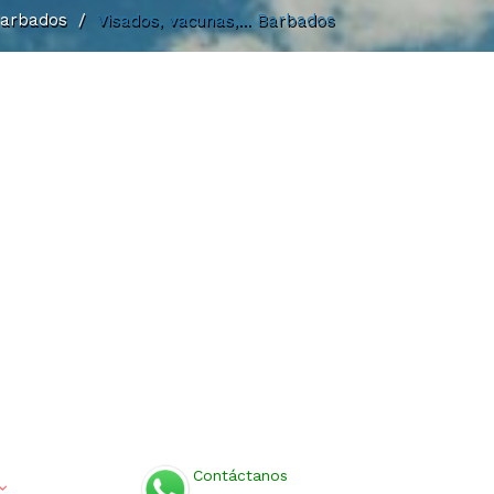
Barbados
/
Visados, vacunas,... Barbados
Contáctanos