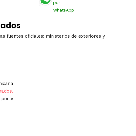
por
WhatsApp
bados
s fuentes oficiales: ministerios de exteriores y
nicana,
bados.
n pocos