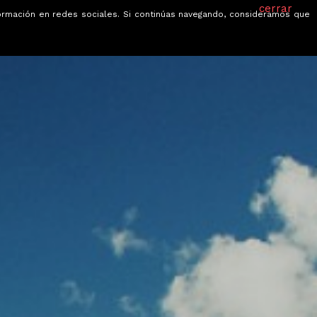
cerrar
información en redes sociales. Si continúas navegando, consideramos que
je
Ofertas
Blog
Quiénes somos