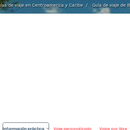
ías de viaje en Centroamerica y Caribe
/
Guía de viaje de 
Información práctica
Viaje personalizado
Viajar por libre