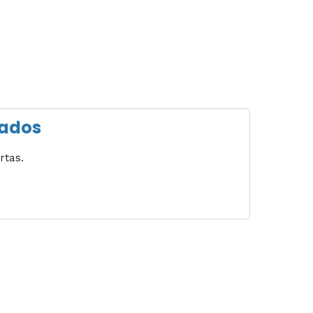
bados
rtas.