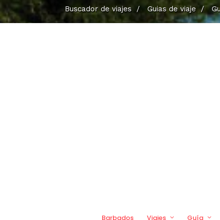
Buscador de viajes
/
Guias de viaje
/
Gu
Barbados
Viajes
Guía