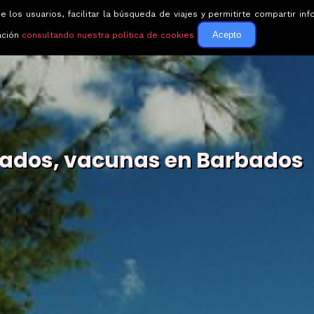
e los usuarios, facilitar la búsqueda de viajes y permitirte compartir 
Circuitos
Guías de via
Acepto
ación
consultando nuestra política de cookies
sados, vacunas en Barbados