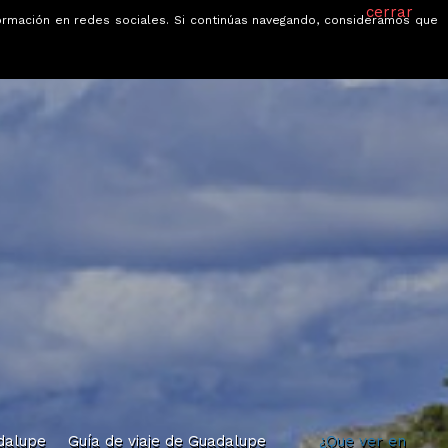
cerrar
información en redes sociales. Si continúas navegando, consideramos que
je
Ofertas
Blog
Quiénes somos
adalupe
Guía de viaje de Guadalupe
¿Que ver en