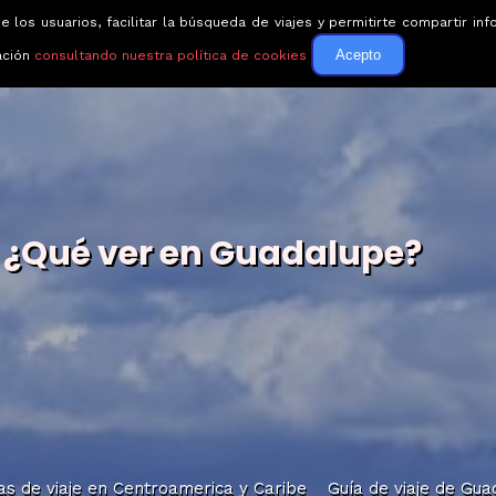
e los usuarios, facilitar la búsqueda de viajes y permitirte compartir 
Circuitos
Guías de via
Acepto
ación
consultando nuestra política de cookies
¿Qué ver en Guadalupe?
as de viaje en Centroamerica y Caribe
Guía de viaje de Gu