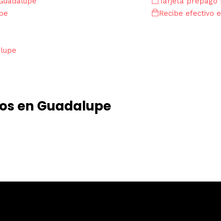
 Guadalupe
Tarjeta prepago 
pe
Recibe efectivo e
alupe
dos en Guadalupe